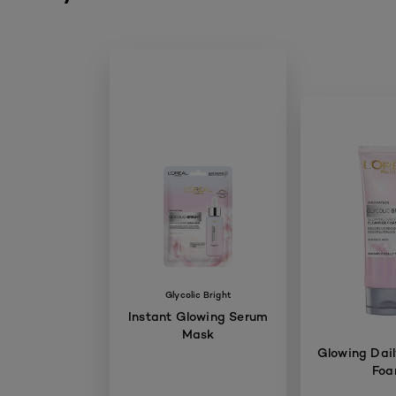
Glycolic Bright
Instant Glowing Serum
Mask
Glowing Dail
Fo