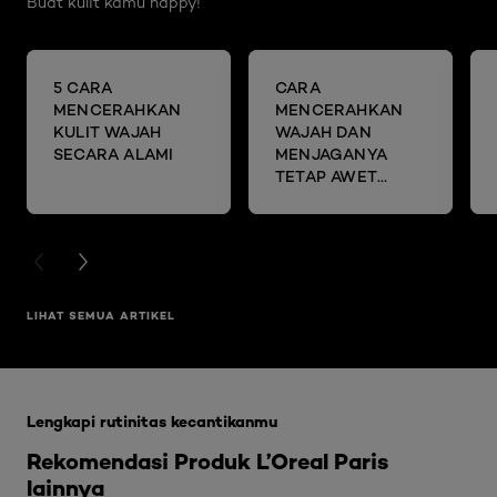
Buat kulit kamu happy!
5 CARA
CARA
MENCERAHKAN
MENCERAHKAN
KULIT WAJAH
WAJAH DAN
SECARA ALAMI
MENJAGANYA
TETAP AWET
MUDA DENGAN
SHEET MASK
PREVIOUS CARD
NEXT CARD
LIHAT SEMUA ARTIKEL
Skip the slider: Glycolic Bright Range
Lengkapi rutinitas kecantikanmu
Rekomendasi Produk L’Oreal Paris
lainnya