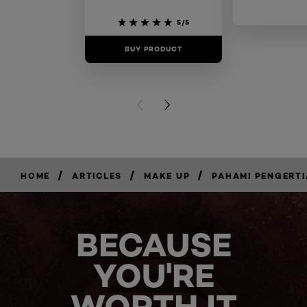
5/5
BUY PRODUCT
BUY PR
PREVIOUS CARD
NEXT CARD
/
/
/
HOME
ARTICLES
MAKE UP
PAHAMI PENGERTI
BECAUSE
YOU'RE
WORTH IT