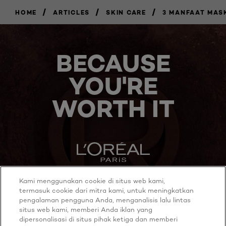
/
/
/
HOME
ARTICLES
SKIN CARE
3 MANFAAT MAS
BECAUSE
YOU'RE
WORTH IT
Kami menggunakan cookie di situs web kami,
MORE TO EXPLORE
termasuk cookie dari mitra kami, untuk meningkatkan
pengalaman pengguna Anda, menganalisis lalu lintas
situs web kami, memberi Anda iklan yang
dipersonalisasi di situs pihak ketiga dan memberi