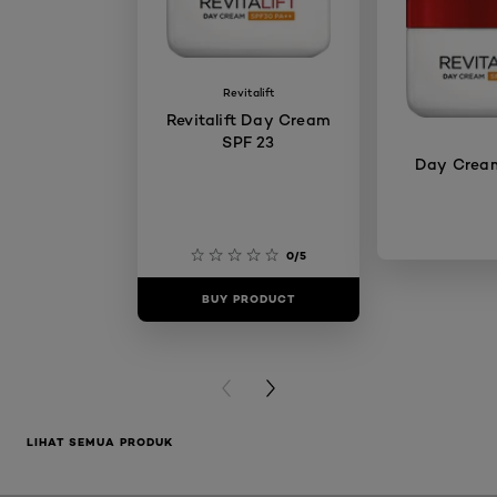
Revitalift
Revitalift Day Cream
SPF 23
Day Crea
0/5
BUY PRODUCT
BUY PR
PREVIOUS CARD
NEXT CARD
LIHAT SEMUA PRODUK