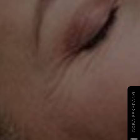
COBA SEKARANG