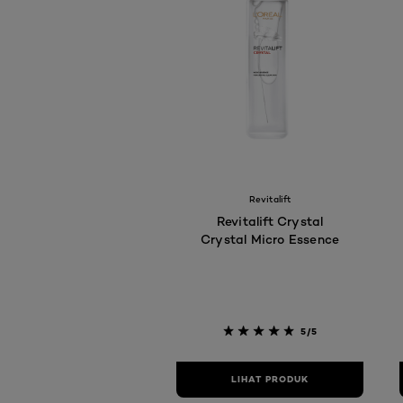
[Color]: #ffffff
[Color]: #ffffff
Revitalift
Revitalift Crystal
Crystal Micro Essence
5/5
LIHAT PRODUK