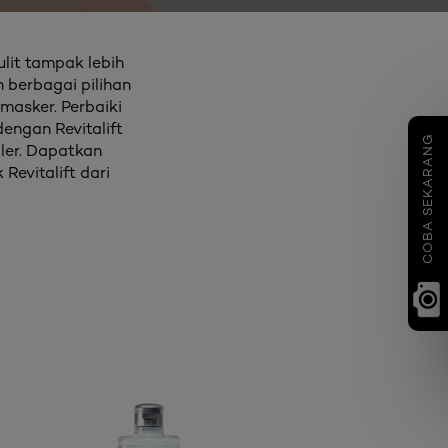
ulit tampak lebih
 berbagai pilihan
 masker. Perbaiki
dengan Revitalift
COBA SEKARANG
ller. Dapatkan
evitalift dari