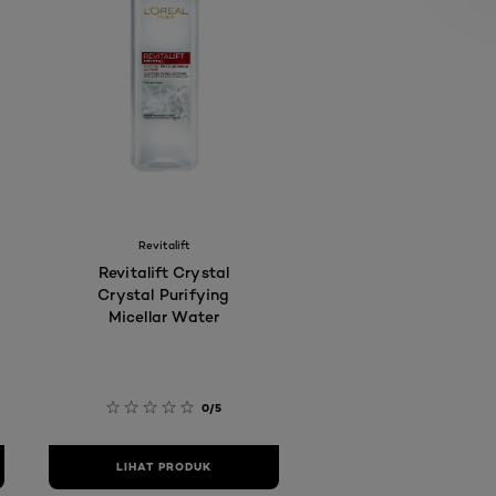
Revitalift
Revitalift Crystal
Crystal Purifying
Micellar Water
0/5
LIHAT PRODUK