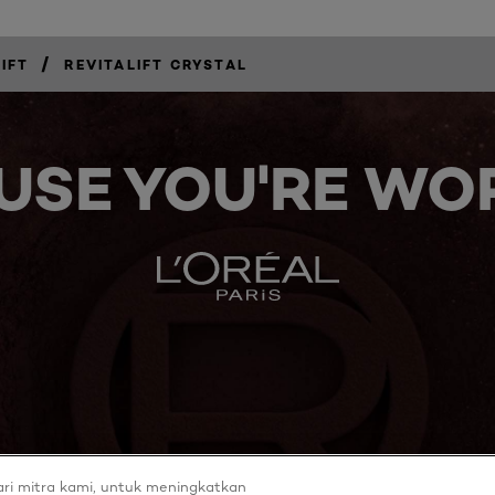
/
IFT
REVITALIFT CRYSTAL
USE YOU'RE WOR
ri mitra kami, untuk meningkatkan