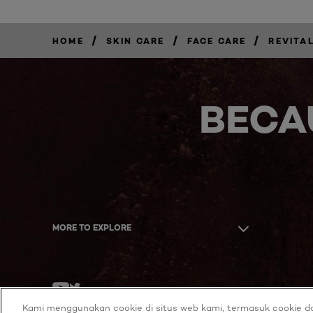
/
/
/
HOME
SKIN CARE
FACE CARE
REVITAL
BECA
MORE TO EXPLORE
Twitter
Youtube
Kami menggunakan cookie di situs web kami, termasuk cookie da