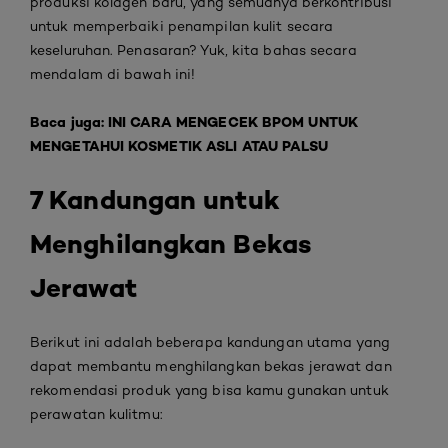
produksi kolagen baru, yang semuanya berkontribusi
untuk memperbaiki penampilan kulit secara
keseluruhan. Penasaran? Yuk, kita bahas secara
mendalam di bawah ini!
Baca juga:
INI CARA MENGECEK BPOM UNTUK
MENGETAHUI KOSMETIK ASLI ATAU PALSU
7 Kandungan untuk
Menghilangkan Bekas
Jerawat
Berikut ini adalah beberapa kandungan utama yang
dapat membantu menghilangkan bekas jerawat dan
rekomendasi produk yang bisa kamu gunakan untuk
perawatan kulitmu: