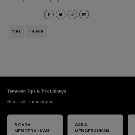
TIPS
< 5 MIN
Skip the slider: Brightening Articles
Temukan Tips & Trik Lainnya
Buat kulit kamu happy!
5 CARA
CARA
MENCERAHKAN
MENCERAHKAN