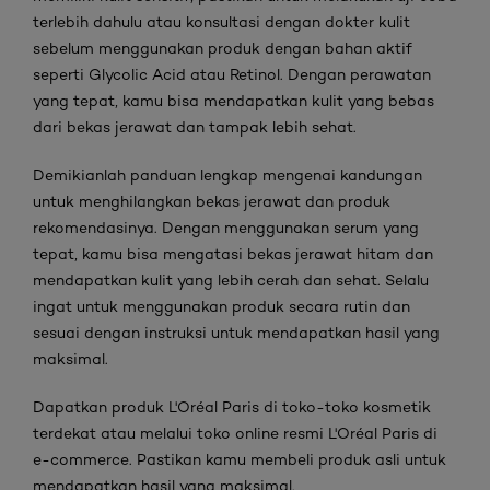
terlebih dahulu atau konsultasi dengan dokter kulit
sebelum menggunakan produk dengan bahan aktif
seperti Glycolic Acid atau Retinol. Dengan perawatan
yang tepat, kamu bisa mendapatkan kulit yang bebas
dari bekas jerawat dan tampak lebih sehat.
Demikianlah panduan lengkap mengenai kandungan
untuk menghilangkan bekas jerawat dan produk
rekomendasinya. Dengan menggunakan serum yang
tepat, kamu bisa mengatasi bekas jerawat hitam dan
mendapatkan kulit yang lebih cerah dan sehat. Selalu
ingat untuk menggunakan produk secara rutin dan
sesuai dengan instruksi untuk mendapatkan hasil yang
maksimal.
Dapatkan produk L'Oréal Paris di toko-toko kosmetik
terdekat atau melalui toko online resmi L'Oréal Paris di
e-commerce. Pastikan kamu membeli produk asli untuk
mendapatkan hasil yang maksimal.