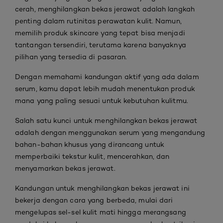
cerah, menghilangkan bekas jerawat adalah langkah
penting dalam rutinitas perawatan kulit. Namun,
memilih produk skincare yang tepat bisa menjadi
tantangan tersendiri, terutama karena banyaknya
pilihan yang tersedia di pasaran.
Dengan memahami kandungan aktif yang ada dalam
serum, kamu dapat lebih mudah menentukan produk
mana yang paling sesuai untuk kebutuhan kulitmu.
Salah satu kunci untuk menghilangkan bekas jerawat
adalah dengan menggunakan serum yang mengandung
bahan-bahan khusus yang dirancang untuk
memperbaiki tekstur kulit, mencerahkan, dan
menyamarkan bekas jerawat.
Kandungan untuk menghilangkan bekas jerawat ini
bekerja dengan cara yang berbeda, mulai dari
mengelupas sel-sel kulit mati hingga merangsang