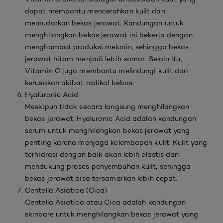
dapat membantu mencerahkan kulit dan
memudarkan bekas jerawat. Kandungan untuk
menghilangkan bekas jerawat ini bekerja dengan
menghambat produksi melanin, sehingga bekas
jerawat hitam menjadi lebih samar. Selain itu,
Vitamin C juga membantu melindungi kulit dari
kerusakan akibat radikal bebas.
Hyaluronic Acid
Meskipun tidak secara langsung menghilangkan
bekas jerawat, Hyaluronic Acid adalah kandungan
serum untuk menghilangkan bekas jerawat yang
penting karena menjaga kelembapan kulit. Kulit yang
terhidrasi dengan baik akan lebih elastis dan
mendukung proses penyembuhan kulit, sehingga
bekas jerawat bisa tersamarkan lebih cepat.
Centella Asiatica (Cica)
Centella Asiatica atau Cica adalah kandungan
skincare untuk menghilangkan bekas jerawat yang