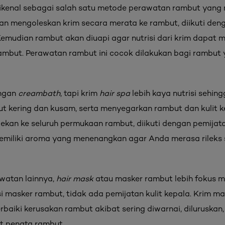
kenal sebagai salah satu metode perawatan rambut yang
an mengoleskan krim secara merata ke rambut, diikuti deng
emudian rambut akan diuapi agar nutrisi dari krim dapat
ambut. Perawatan rambut ini cocok dilakukan bagi rambut y
engan
creambath
, tapi krim
hair spa
lebih kaya nutrisi sehi
 kering dan kusam, serta menyegarkan rambut dan kulit k
lekan ke seluruh permukaan rambut, diikuti dengan pemijat
miliki aroma yang menenangkan agar Anda merasa rileks 
watan lainnya,
hair mask
atau masker rambut lebih fokus 
asi masker rambut, tidak ada pemijatan kulit kepala. Krim 
rbaiki kerusakan rambut akibat sering diwarnai, diluruskan,
at penata rambut.