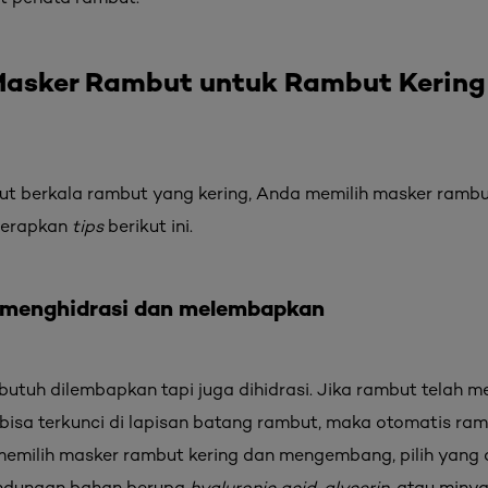
asker Rambut untuk Rambut Kering
t berkala rambut yang kering, Anda memilih masker rambu
enerapkan
tips
berikut ini.
g menghidrasi dan melembapkan
butuh dilembapkan tapi juga dihidrasi. Jika rambut telah 
bisa terkunci di lapisan batang rambut, maka otomatis ra
 memilih masker rambut kering dan mengembang, pilih yang
ndungan bahan berupa
hyaluronic acid
,
glycerin
, atau minya