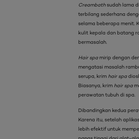
Creambath
sudah lama di
terbilang sederhana deng
selama beberapa menit. K
kulit kepala dan batang r
bermasalah.
Hair spa
mirip dengan d
mengatasi masalah rambut
serupa, krim
hair spa
dios
Biasanya, krim
hair spa
me
perawatan tubuh di spa.
Dibandingkan kedua pera
Karena itu, setelah aplik
lebih efektif untuk mempe
panas tinggi dari alat-al