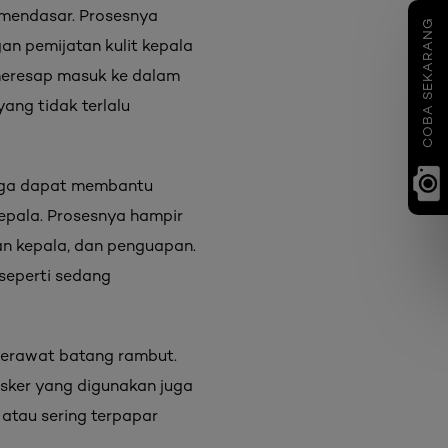
 mendasar. Prosesnya
COBA SEKARANG
an pemijatan kulit kepala
 meresap masuk ke dalam
ang tidak terlalu
ngga dapat membantu
epala. Prosesnya hampir
an kepala, dan penguapan.
seperti sedang
merawat batang rambut.
masker yang digunakan juga
 atau sering terpapar