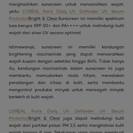
menghadirkan
sunscreen untuk mencerahkan wajah
,
yaitu
L’ORÉAL Paris Daily UV Defender UV Serum
Protector
Bright & Clear
.
Sunscreen
ini memiliki spektrum
luas berupa SPF 50+ dan PA++++ untuk melindungi kulit
wajah dari sinar UV secara optimal.
Istimewanya,
sunscreen
ini memiliki kandungan
brightening niacinamide
yang dapat mencerahkan
wajah kusam
dengan seketika hingga 84%.
Tidak hanya
itu
, kandungan niacinamide dalam
sunscreen
ini juga
membantu
memudarkan noda hitam, meredakan
peradangan dan iritasi di kulit, serta membantu
mengontrol produksi minyak untuk mencegah minyak
berlebih di kulit wajah.
L’ORÉAL Paris Daily UV Defender UV Serum
Protector
Bright & Clear
juga dapat melindungi kulit
wajah dari partikel polusi PM 2,5 serta menghidrasi kulit
wajah hingga 8 jam. Teksturnya yang ringan membuat