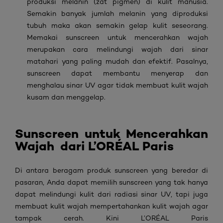
produksi melanin (zat pigmen) di kulit manusia.
Semakin banyak jumlah melanin yang diproduksi
tubuh maka akan semakin gelap kulit seseorang.
Memakai
sunscreen untuk mencerahkan wajah
merupakan cara melindungi wajah dari sinar
matahari
yang paling mudah dan efektif. Pasalnya,
sunscreen
dapat membantu menyerap dan
menghalau sinar UV agar tidak membuat kulit wajah
kusam dan menggelap.
S
unscreen untuk Mencerahkan
Wajah
dari L’ORÉAL Paris
Di antara beragam produk
sunscreen
yang beredar di
pasaran, Anda dapat memilih
sunscreen
yang tak hanya
dapat melindungi kulit dari radiasi sinar UV, tapi juga
membuat kulit wajah mempertahankan kulit wajah agar
tampak cerah. Kini
L’ORÉAL Paris