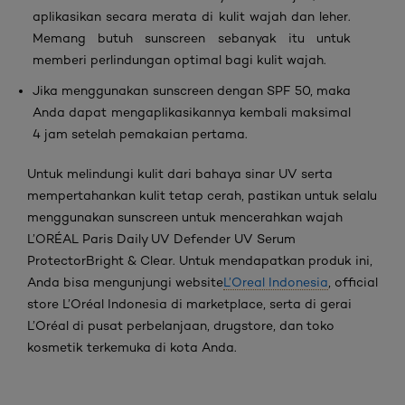
aplikasikan secara merata di kulit wajah dan leher.
Memang butuh
sunscreen
sebanyak itu untuk
memberi perlindungan optimal bagi kulit wajah.
Jika menggunakan
sunscreen
dengan SPF 50, maka
Anda dapat mengaplikasikannya kembali maksimal
4 jam setelah pemakaian pertama.
Untuk melindungi kulit dari bahaya sinar UV serta
mempertahankan kulit tetap cerah, pastikan untuk selalu
menggunakan sunscreen untuk mencerahkan wajah
L’ORÉAL Paris Daily UV Defender UV Serum
Protector
Bright & Clear
. Untuk mendapatkan produk ini,
Anda bisa mengunjungi
website
L’Oreal Indonesia
,
official
store
L’Oréal Indonesia di
marketplace
, serta di gerai
L’Oréal di pusat perbelanjaan,
drugstore
, dan toko
kosmetik terkemuka di kota Anda.