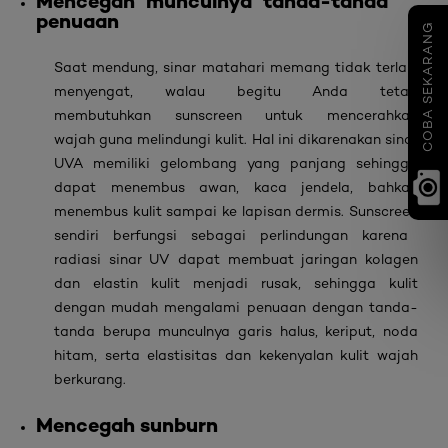
Mencegah munculnya tanda-tanda
penuaan
COBA SEKARANG
Saat mendung, sinar matahari memang tidak terlalu
menyengat, walau begitu Anda tetap
membutuhkan
sunscreen untuk mencerahkan
wajah
guna melindungi kulit. Hal ini dikarenakan sinar
UVA memiliki gelombang yang panjang sehingga
dapat menembus awan, kaca jendela, bahkan
menembus kulit sampai ke lapisan dermis.
Sunscreen
sendiri berfungsi sebagai perlindungan karena
radiasi sinar UV dapat membuat jaringan kolagen
dan elastin kulit menjadi rusak, sehingga kulit
dengan mudah mengalami penuaan dengan tanda-
tanda berupa munculnya garis halus, keriput, noda
hitam, serta elastisitas dan kekenyalan kulit wajah
berkurang.
Mencegah
sunburn