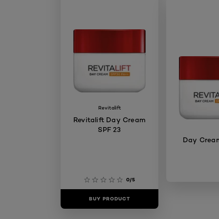
Revitalift
Revitalift Day Cream
SPF 23
Day Crea
0/5
BUY PRODUCT
BUY PR