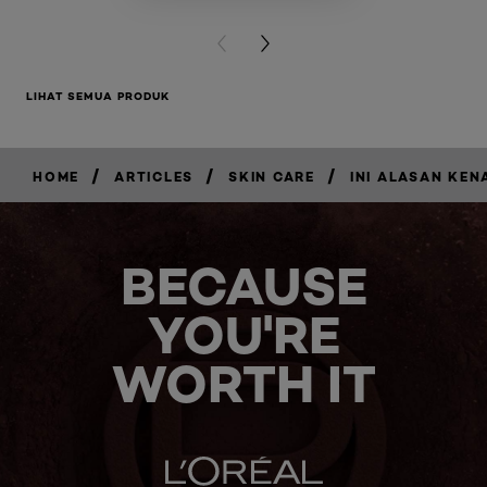
PREVIOUS CARD
NEXT CARD
LIHAT SEMUA PRODUK
/
/
/
HOME
ARTICLES
SKIN CARE
INI ALASAN KE
BECAUSE
YOU'RE
WORTH IT