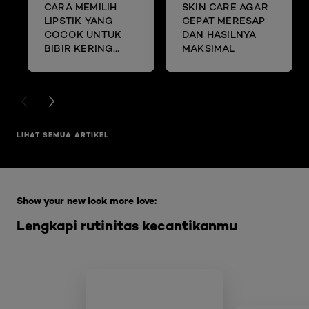
CARA MEMILIH
SKIN CARE AGAR
LIPSTIK YANG
CEPAT MERESAP
COCOK UNTUK
DAN HASILNYA
BIBIR KERING
MAKSIMAL
DAN MENGELUPAS
PREVIOUS CARD
NEXT CARD
LIHAT SEMUA ARTIKEL
Skip the slider: Full Range Skin Care
Show your new look more love:
Lengkapi rutinitas kecantikanmu