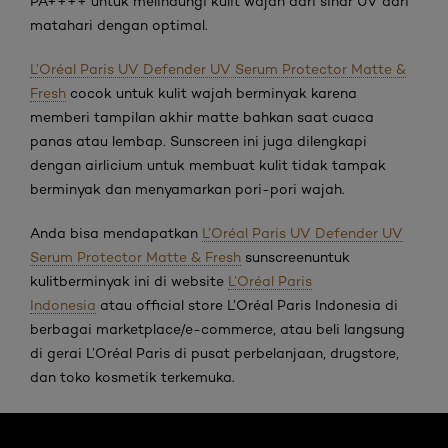
PA++++ untuk melindungi kulit wajah dari sinar UV dari
matahari dengan optimal.
L’Oréal Paris UV Defender UV Serum Protector Matte &
Fresh
cocok untuk kulit wajah berminyak karena
memberi tampilan akhir matte bahkan saat cuaca
panas atau lembap. Sunscreen ini juga dilengkapi
dengan airlicium untuk membuat kulit tidak tampak
berminyak dan menyamarkan pori-pori wajah.
Anda bisa mendapatkan
L’Oréal Paris UV Defender UV
Serum Protector Matte & Fresh
sunscreenuntuk
kulitberminyak ini di website
L’Oréal Paris
Indonesia
atau official store L’Oréal Paris Indonesia di
berbagai marketplace/e-commerce, atau beli langsung
di gerai L’Oréal Paris di pusat perbelanjaan, drugstore,
dan toko kosmetik terkemuka.
skip slider