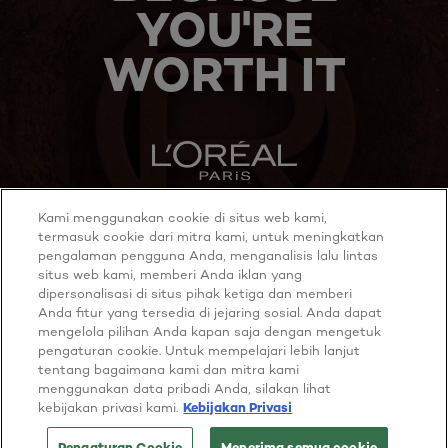
YOU'RE
WORTH IT
Kami menggunakan cookie di situs web kami,
MORE TO EXPLORE
termasuk cookie dari mitra kami, untuk meningkatkan
pengalaman pengguna Anda, menganalisis lalu lintas
situs web kami, memberi Anda iklan yang
dipersonalisasi di situs pihak ketiga dan memberi
Anda fitur yang tersedia di jejaring sosial. Anda dapat
Twitter
Youtube
mengelola pilihan Anda kapan saja dengan mengetuk
pengaturan cookie. Untuk mempelajari lebih lanjut
tentang bagaimana kami dan mitra kami
Cookie policy
menggunakan data pribadi Anda, silakan lihat
Privacy policy
kebijakan privasi kami.
Kebijakan Privasi
Terms & Conditions
Consumer ratings and reviews terms of conditions
Pengaturan Cookie
Menerima semua cookie