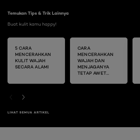
Skip the slider: Brightening Articles
Temukan Tips & Trik Lainnya
Buat kulit kamu happy!
5 CARA
CARA
MENCERAHKAN
MENCERAHKAN
KULIT WAJAH
WAJAH DAN
SECARA ALAMI
MENJAGANYA
TETAP AWET
MUDA DENGAN
SHEET MASK
PREVIOUS CARD
NEXT CARD
LIHAT SEMUA ARTIKEL
Skip the slider: Glycolic Bright Range