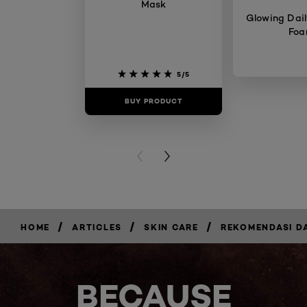
Mask
Glowing Dail
Fo
5/5
BUY PRODUCT
BUY PR
PREVIOUS CARD
NEXT CARD
/
/
/
HOME
ARTICLES
SKIN CARE
REKOMENDASI D
BECAUSE