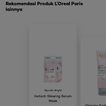
Rekomendasi Produk L’Oreal Paris
lainnya
Glycolic Bright
Instant Glowing Serum
Mask
Glowing Dail