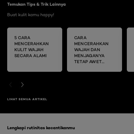
Temukan Tips & Trik Lainnya
Buat kulit kamu happy!
5 CARA
CARA
MENCERAHKAN
MENCERAHKAN
KULIT WAJAH
WAJAH DAN
SECARA ALAMI
MENJAGANYA
TETAP AWET
MUDA DENGAN
SHEET MASK
PREVIOUS CARD
NEXT CARD
LIHAT SEMUA ARTIKEL
Skip the slider: Glycolic Bright Range
Lengkapi rutinitas kecantikanmu