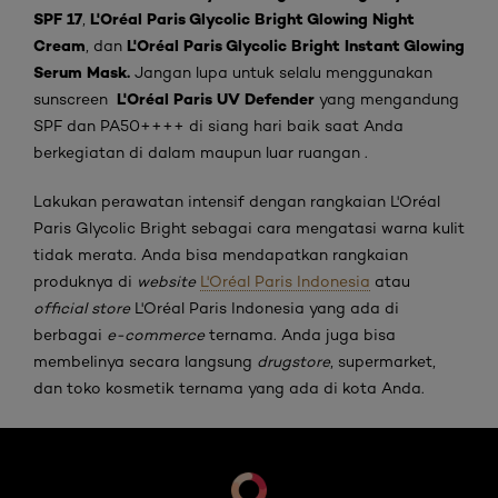
SPF 17
L'Oréal Paris Glycolic Bright Glowing Night
,
Cream
L'Oréal Paris Glycolic Bright Instant Glowing
, dan
Serum Mask.
Jangan lupa untuk selalu menggunakan
L'Oréal Paris UV Defender
sunscreen
yang mengandung
SPF dan PA50++++ di siang hari baik saat Anda
berkegiatan di dalam maupun luar ruangan .
Lakukan perawatan intensif dengan rangkaian L'Oréal
Paris Glycolic Bright sebagai cara mengatasi warna kulit
tidak merata. Anda bisa mendapatkan rangkaian
produknya di
website
L'Oréal Paris Indonesia
atau
official store
L'Oréal Paris Indonesia yang ada di
berbagai
e-commerce
ternama. Anda juga bisa
membelinya secara langsung
drugstore
, supermarket,
dan toko kosmetik ternama yang ada di kota Anda.
skip slider