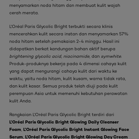
menyamarkan noda hitam dan membuat kulit wajah
cerah merata.
L'Oréal Paris Glycolic Bright terbukti secara klinis
mencerahkan kulit secara instan dan menyamarkan 57%
noda hitam setelah pemakaian 2-4 minggu. Hasil ini
didapatkan berkat kandungan bahan aktif berupa
brightening glycolic acid
,
niacinamide
, dan
symwhite
.
Produk-produknya bekerja pada 4 dimensi cahaya kulit
yang dapat mengurangi cahaya kulit dari waktu ke
waktu, yaitu noda hitam, kulit kusam, warna tidak rata,
dan kulit kasar. Semua produk telah diuji pada kulit
perempuan Asia untuk memenuhi kebutuhan perawatan
kulit Anda.
Rangkaian L'Oréal Paris Glycolic Bright terdiri dari
L'Oréal Paris Glycolic Bright Glowing Daily Cleanser
Foam
L'Oréal Paris Glycolic Bright Instant Glowing Face
,
Serum
L'Oréal Paris Glycolic Bright Glowing Day Cream
,