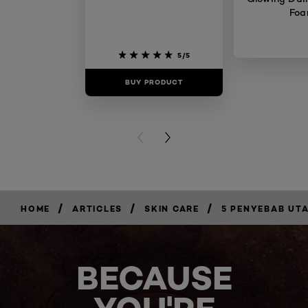
Fo
5/5
BUY PRODUCT
BUY PR
PREVIOUS CARD
NEXT CARD
/
/
/
HOME
ARTICLES
SKIN CARE
5 PENYEBAB UT
BECAUSE