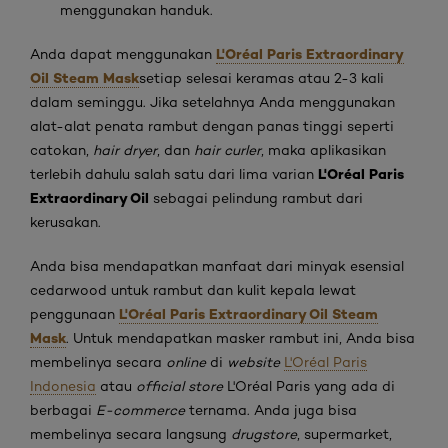
menggunakan handuk.
L'Oréal Paris Extraordinary
Anda dapat menggunakan
Oil Steam Mask
setiap selesai keramas atau 2-3 kali
dalam seminggu. Jika setelahnya Anda menggunakan
alat-alat penata rambut dengan panas tinggi seperti
catokan,
hair dryer
, dan
hair curler
, maka aplikasikan
L'Oréal Paris
terlebih dahulu salah satu dari lima varian
Extraordinary Oil
sebagai pelindung rambut dari
kerusakan.
Anda bisa mendapatkan manfaat dari minyak esensial
cedarwood untuk rambut dan kulit kepala lewat
L'Oréal Paris Extraordinary Oil Steam
penggunaan
Mask
. Untuk mendapatkan masker rambut ini, Anda bisa
membelinya secara
online
di
website
L'Oréal Paris
Indonesia
atau
official store
L'Oréal Paris yang ada di
berbagai
E-commerce
ternama. Anda juga bisa
membelinya secara langsung
drugstore
, supermarket,