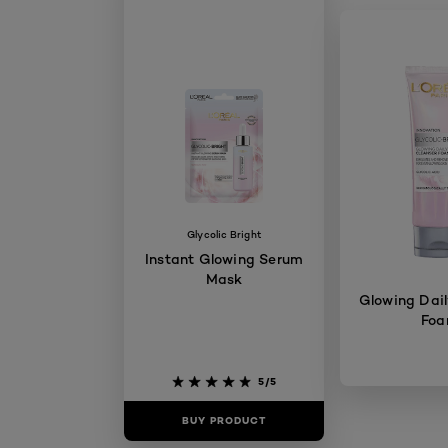
Glycolic Bright
Instant Glowing Serum
Mask
Glowing Dail
Fo
5/5
BUY PRODUCT