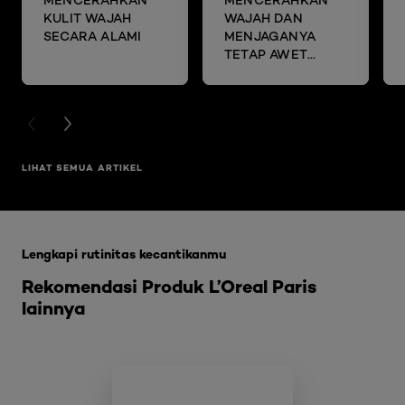
KULIT WAJAH
WAJAH DAN
SECARA ALAMI
MENJAGANYA
TETAP AWET
MUDA DENGAN
SHEET MASK
PREVIOUS CARD
NEXT CARD
LIHAT SEMUA ARTIKEL
Skip the slider: Glycolic Bright Range
Lengkapi rutinitas kecantikanmu
Rekomendasi Produk L’Oreal Paris
lainnya