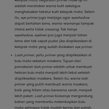
kelopak mata. Kegunaan
primer make up
ini
adalah meratakan warna kulit sekaligus
menghaluskan tekstur kulit kelopak mata. Selain
itu,
eye primer
juga menjaga agar
eyeshadow
dapat bertahan lama, warna-warnanya tampak
intens serta tidak
creasing
. Tak hanya
eyeshadow
,
eyeliner
pun juga menjadi tahan
lama dan tak cepat pudar jika diaplikasikan di
kelopak mata yang sudah dioleskan
eye primer
.
Lash primer
, yaitu
primer
yang diaplikasikan di
bulu mata sebelum maskara. Tujuan dari
pemakaian
lash primer
adalah untuk membuat
helaian bulu mata menjadi lebih tebal setelah
diaplikasikan maskara. Selain itu, warna lash
primer yang putih membuat warna maskara,
baik yang hitam atau berwarna cerah, menjadi
lebih pekat.
Lash primer
biasanya mengandung
bahan yang membantu melembapkan bulu
mata sehingga tidak mudah kering dan patah.