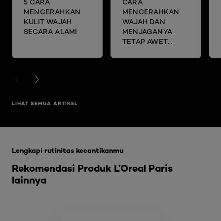
5 CARA
CARA
MENCERAHKAN
MENCERAHKAN
KULIT WAJAH
WAJAH DAN
SECARA ALAMI
MENJAGANYA
TETAP AWET
MUDA DENGAN
SHEET MASK
PREVIOUS CARD
NEXT CARD
LIHAT SEMUA ARTIKEL
Skip the slider: Glycolic Bright Range
Lengkapi rutinitas kecantikanmu
Rekomendasi Produk L’Oreal Paris
lainnya