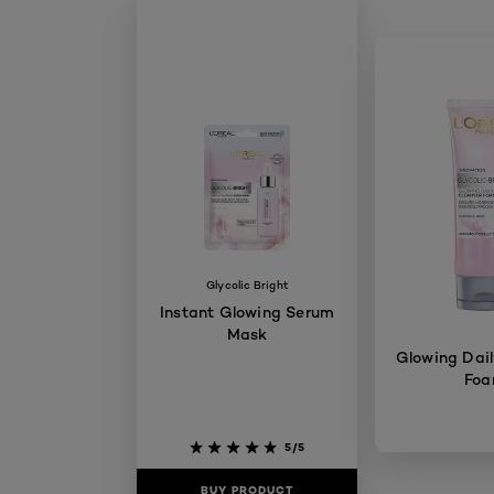
Glycolic Bright
Instant Glowing Serum
Mask
Glowing Dail
Fo
5/5
BUY PRODUCT