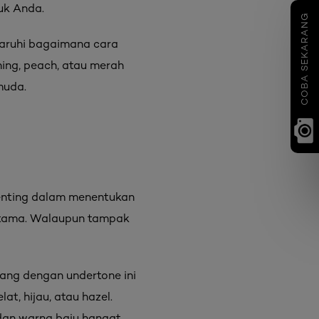
uk Anda.
COBA SEKARANG
aruhi bagaimana cara
ning, peach, atau merah
muda.
penting dalam menentukan
 utama. Walaupun tampak
rang dengan undertone ini
t, hijau, atau hazel.
dan warna baju hangat