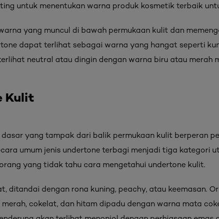
enting untuk menentukan warna produk kosmetik terbaik unt
warna yang muncul di bawah permukaan kulit dan memeng
ertone dapat terlihat sebagai warna yang hangat seperti ku
terlihat neutral atau dingin dengan warna biru atau merah 
 Kulit
a dasar yang tampak dari balik permukaan kulit berperan 
ecara umum jenis undertone terbagi menjadi tiga kategori
rang yang tidak tahu cara mengetahui undertone kulit.
t, ditandai dengan rona kuning, peachy, atau keemasan. O
merah, cokelat, dan hitam dipadu dengan warna mata cokela
enderung akan terlihat menonjol dengan perhiasaan emas 