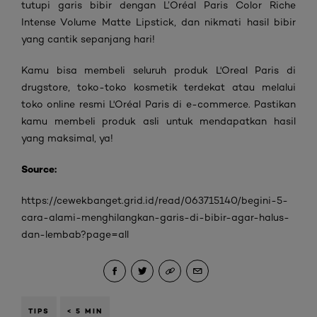
tutupi garis bibir dengan L’Oréal Paris Color Riche
Intense Volume Matte Lipstick, dan nikmati hasil bibir
yang cantik sepanjang hari!
Kamu bisa membeli seluruh produk L'Oreal Paris di
drugstore, toko-toko kosmetik terdekat atau melalui
toko online resmi L'Oréal Paris di e-commerce. Pastikan
kamu membeli produk asli untuk mendapatkan hasil
yang maksimal, ya!
Source:
https://cewekbanget.grid.id/read/063715140/begini-5-
cara-alami-menghilangkan-garis-di-bibir-agar-halus-
dan-lembab?page=all
TIPS
< 5 MIN