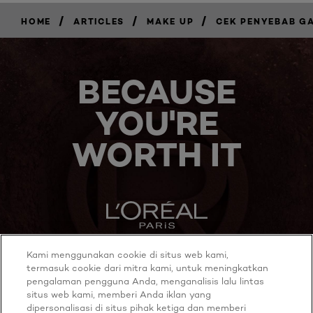
/
/
/
HOME
ARTICLES
MAKE UP
CEK PENYEBAB GAR
BECAUSE
YOU'RE
WORTH IT
Kami menggunakan cookie di situs web kami,
MORE TO EXPLORE
termasuk cookie dari mitra kami, untuk meningkatkan
pengalaman pengguna Anda, menganalisis lalu lintas
situs web kami, memberi Anda iklan yang
dipersonalisasi di situs pihak ketiga dan memberi