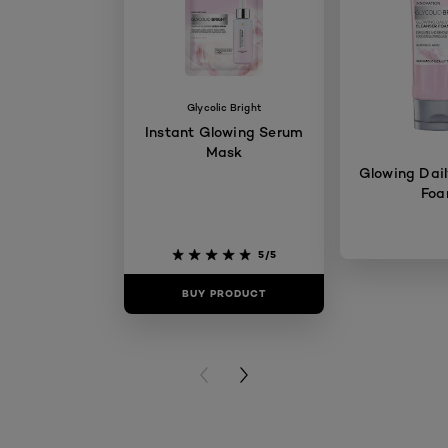
Glycolic Bright
Instant Glowing Serum
Mask
Glowing Dail
Fo
5/5
BUY PRODUCT
BUY PR
PREVIOUS CARD
NEXT CARD