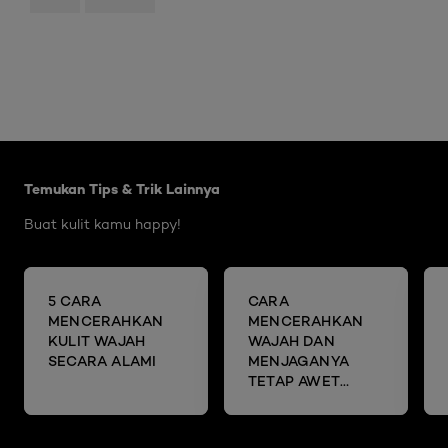
Skip the slider: Brightening Articles
Temukan Tips & Trik Lainnya
Buat kulit kamu happy!
5 CARA
CARA
MENCERAHKAN
MENCERAHKAN
KULIT WAJAH
WAJAH DAN
SECARA ALAMI
MENJAGANYA
TETAP AWET
MUDA DENGAN
SHEET MASK