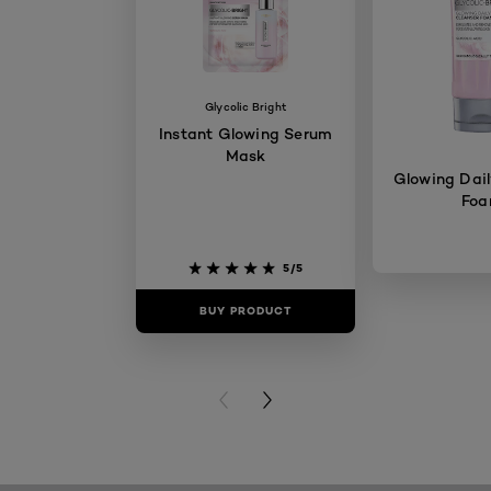
Glycolic Bright
Instant Glowing Serum
Mask
Glowing Dail
Fo
5/5
BUY PRODUCT
BUY PR
PREVIOUS CARD
NEXT CARD