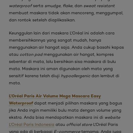
waterproof
serta
smudge
,
flake
, dan
sweat resistant
membuat maskara tidak akan mencoreng, menggumpal,
dan rontok setelah diaplikasikan.
Keunggulan lain dari maskara L'Oréal ini adalah cara
membersihkannya yang sangat mudah, hanya
menggunakan air hangat saja. Anda cukup basahi kapas
atau
cotton pad
menggunakan air hangat, kompres
sebentar di mata, lalu bersihkan sisa maskara di bulu
mata. Maskara ini aman digunakan oleh mata yang
sensitif karena telah diuji
hypoallergenic
dan lembut di
mata.
L'Oréal Paris Air Volume Mega Mascara Easy
Waterproof
dapat menjadi pilihan maskara yang bagus
jika Anda ingin memiliki bulu mata dengan volume yang
ekstra. Anda bisa mendapatkan maskara ini di
website
L'Oréal Paris Indonesia
atau
official store
L'Oréal Paris
yang ada di berbagai
E-commerce
ternama. Anda juga