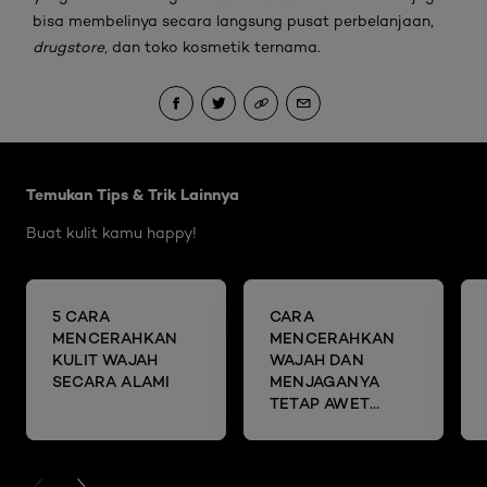
bisa membelinya secara langsung pusat perbelanjaan,
drugstore
, dan toko kosmetik ternama.
Skip the slider: Brightening Articles
Temukan Tips & Trik Lainnya
Buat kulit kamu happy!
5 CARA
CARA
MENCERAHKAN
MENCERAHKAN
KULIT WAJAH
WAJAH DAN
SECARA ALAMI
MENJAGANYA
TETAP AWET
MUDA DENGAN
SHEET MASK