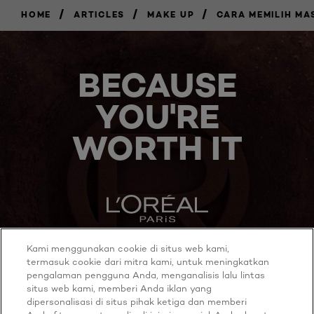
/
/
/
HOME
ARTICLES
MAKE UP
CARA MEMILIH M
BECAUSE
YOU'RE
WORTH IT
Kami menggunakan cookie di situs web kami,
MORE TO EXPLORE
termasuk cookie dari mitra kami, untuk meningkatkan
pengalaman pengguna Anda, menganalisis lalu lintas
situs web kami, memberi Anda iklan yang
dipersonalisasi di situs pihak ketiga dan memberi