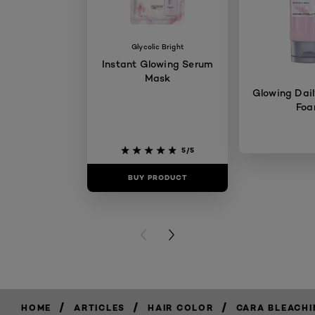
Glycolic Bright
Instant Glowing Serum
Mask
Glowing Dail
Fo
5/5
BUY PRODUCT
BUY PR
PREVIOUS CARD
NEXT CARD
/
/
/
HOME
ARTICLES
HAIR COLOR
CARA BLEACHI