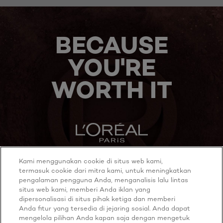
BECAUSE
YOU'RE
WORTH IT
Kami menggunakan cookie di situs web kami,
MORE TO EXPLORE
termasuk cookie dari mitra kami, untuk meningkatkan
pengalaman pengguna Anda, menganalisis lalu lintas
situs web kami, memberi Anda iklan yang
dipersonalisasi di situs pihak ketiga dan memberi
Anda fitur yang tersedia di jejaring sosial. Anda dapat
Twitter
Youtube
mengelola pilihan Anda kapan saja dengan mengetuk