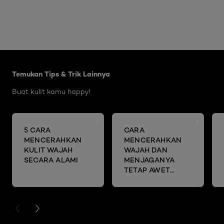
Skip the slider: Brightening Articles
Temukan Tips & Trik Lainnya
Buat kulit kamu happy!
5 CARA
CARA
MENCERAHKAN
MENCERAHKAN
KULIT WAJAH
WAJAH DAN
SECARA ALAMI
MENJAGANYA
TETAP AWET
MUDA DENGAN
SHEET MASK
PREVIOUS CARD
NEXT CARD