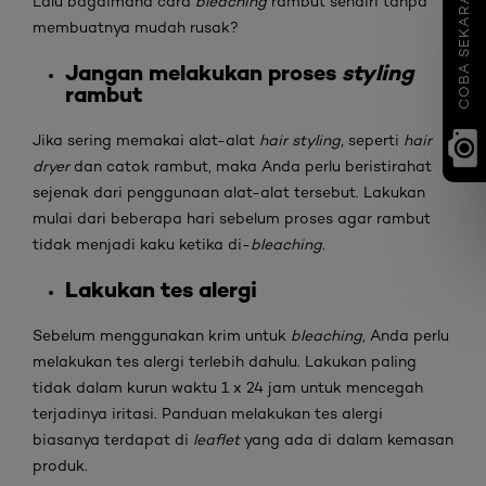
COBA SEKARANG
Lalu bagaimana cara
bleaching
rambut sendiri tanpa
membuatnya mudah rusak?
Jangan melakukan proses
styling
rambut
Jika sering memakai alat-alat
hair styling
, seperti
hair
dryer
dan catok rambut, maka Anda perlu beristirahat
sejenak dari penggunaan alat-alat tersebut. Lakukan
mulai dari beberapa hari sebelum proses agar rambut
tidak menjadi kaku ketika di-
bleaching
.
Lakukan tes alergi
Sebelum menggunakan krim untuk
bleaching
, Anda perlu
melakukan tes alergi terlebih dahulu. Lakukan paling
tidak dalam kurun waktu 1 x 24 jam untuk mencegah
terjadinya iritasi. Panduan melakukan tes alergi
biasanya terdapat di
leaflet
yang ada di dalam kemasan
produk.