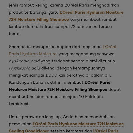
jenis rambut kering, karena L'Oréal Paris menghadirkan
L'Oréal Paris Hyaluron Moisture
produk terbarunya, yaitu
72H Moisture Filling Shampoo
yang membuat rambut
lembap dan terhidrasi sampai 72 jam tanpa terasa
berat.
Shampo ini merupakan bagian dari rangkaian
L'Oréal
Paris Hyaluron Moisture
, yang mengandung senyawa
hyaluronic acid
yang terdapat secara alami di tubuh.
Hyaluronic acid
dikenal dengan kemampuannya
mengikat sampai 1.000 kali beratnya di dalam air.
L'Oréal Paris
Kandungan bahan aktif ini membuat
Hyaluron Moisture 72H Moisture Filling Shampoo
dapat
membuat helaian rambut menjadi 10 kali lebih
terhidrasi.
Untuk perawatan lengkap, Anda bisa menambahkan
L’Oréal Paris Hyaluron Moisture 72H Moisture
pemakaian
Sealing Conditioner
L’Oréal Paris
setelah keramas dan