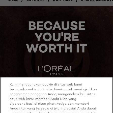
HOME
ARTICLES
HAIR CARE
8 CARA MENGAT
BECAUSE
YOU'RE
WORTH IT
Kami menggunakan cookie di situs web kami,
MORE TO EXPLORE
termasuk cookie dari mitra kami, untuk meningkatkan
pengalaman pengguna Anda, menganalisis lalu lintas
situs web kami, memberi Anda iklan yang
dipersonalisasi di situs pihak ketiga dan memberi
Anda fitur yang tersedia di jejaring sosial. Anda dapat
Twitter
Youtube