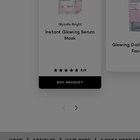
Glycolic Bright
Instant Glowing Serum
Mask
Glowing Dail
Fo
5/5
BUY PRODUCT
BUY PR
PREVIOUS CARD
NEXT CARD
/
/
/