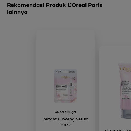
Rekomendasi Produk L’Oreal Paris
lainnya
Glycolic Bright
Instant Glowing Serum
Mask
Glowing Dail