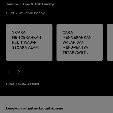
Temukan Tips & Trik Lainnya
Buat kulit kamu happy!
5 CARA
CARA
MENCERAHKAN
MENCERAHKAN
KULIT WAJAH
WAJAH DAN
SECARA ALAMI
MENJAGANYA
TETAP AWET
MUDA DENGAN
SHEET MASK
PREVIOUS CARD
NEXT CARD
LIHAT SEMUA ARTIKEL
Skip the slider: Glycolic Bright Range
Lengkapi rutinitas kecantikanmu