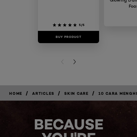
Fo
5/5
BUY PRODUCT
BUY PR
PREVIOUS CARD
NEXT CARD
/
/
/
HOME
ARTICLES
SKIN CARE
10 CARA MENGH
BECAUSE