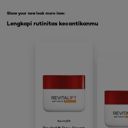
Skip the slider: Full Range Skin Care
Show your new look more love:
Lengkapi rutinitas kecantikanmu
Revitalift
Revitalift Day Cream