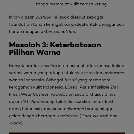
tanpa membuat kulit terasa kering.
Inilah alasan
cushion
ini layak disebut sebagai
foundation tahan keringat yang ideal untuk penggunaan
harian maupun aktivitas
outdoor.
Masalah 3: Keterbatasan
Pilihan Warna
Banyak produk
cushion
internasional tidak menyediakan
variasi warna yang cukup untuk
skin
tone
dan
undertone
wanita Indonesia. Sebagai
brand
yang memahami
keragaman kulit Indonesia, L'Oréal Paris Infaillible 24H
Fresh Wear Cushion Foundation secara khusus dirilis
dalam 10
shades
yang telah disesuaikan untuk kulit
orang Indonesia, mencakup
skintone
terang hingga
gelap dengan berbagai
undertone
(
Cool
,
Neutra
l, dan
Warm
).