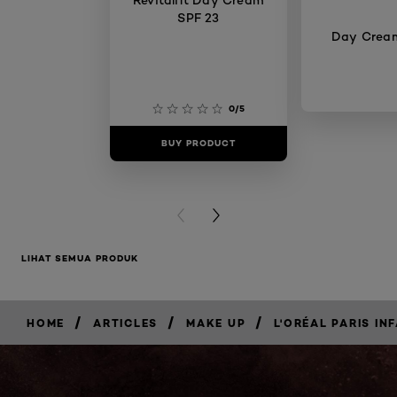
SPF 23
Day Crea
0/5
BUY PRODUCT
BUY PR
PREVIOUS CARD
NEXT CARD
LIHAT SEMUA PRODUK
/
/
/
HOME
ARTICLES
MAKE UP
L'ORÉAL PARIS I