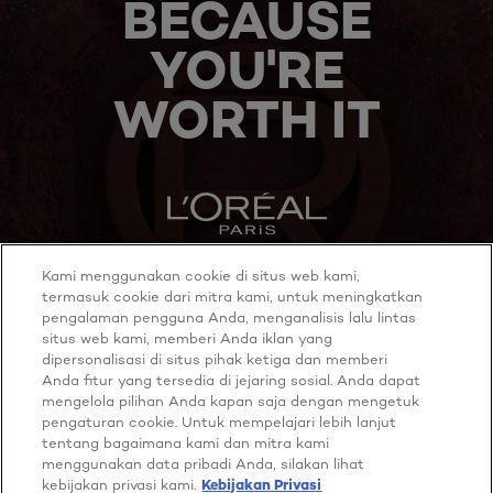
BECAUSE
YOU'RE
WORTH IT
Kami menggunakan cookie di situs web kami,
MORE TO EXPLORE
termasuk cookie dari mitra kami, untuk meningkatkan
pengalaman pengguna Anda, menganalisis lalu lintas
situs web kami, memberi Anda iklan yang
dipersonalisasi di situs pihak ketiga dan memberi
Anda fitur yang tersedia di jejaring sosial. Anda dapat
Twitter
Youtube
mengelola pilihan Anda kapan saja dengan mengetuk
pengaturan cookie. Untuk mempelajari lebih lanjut
tentang bagaimana kami dan mitra kami
Cookie policy
menggunakan data pribadi Anda, silakan lihat
Privacy policy
kebijakan privasi kami.
Kebijakan Privasi