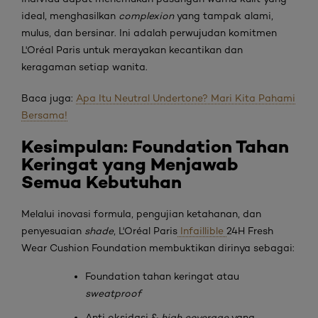
ideal, menghasilkan
complexion
yang tampak alami,
mulus, dan bersinar. Ini adalah perwujudan komitmen
L'Oréal Paris untuk merayakan kecantikan dan
keragaman setiap wanita.
Baca juga:
Apa Itu Neutral Undertone? Mari Kita Pahami
Bersama!
Kesimpulan: Foundation Tahan
Keringat yang Menjawab
Semua Kebutuhan
Melalui inovasi formula, pengujian ketahanan, dan
penyesuaian
shade
, L'Oréal Paris
Infaillible
24H Fresh
Wear Cushion Foundation membuktikan dirinya sebagai:
Foundation tahan keringat atau
sweatproof
Anti oksidasi &
high coverage
yang