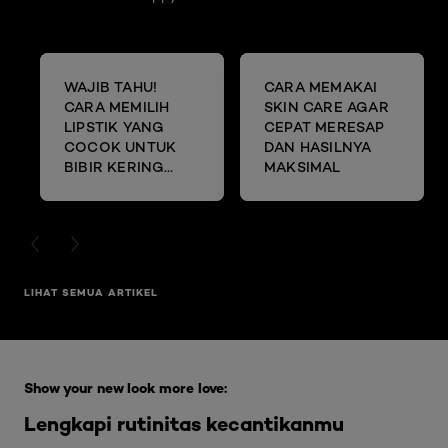
WAJIB TAHU!
CARA MEMAKAI
CARA MEMILIH
SKIN CARE AGAR
LIPSTIK YANG
CEPAT MERESAP
COCOK UNTUK
DAN HASILNYA
BIBIR KERING
MAKSIMAL
DAN MENGELUPAS
PREVIOUS CARD
NEXT CARD
LIHAT SEMUA ARTIKEL
Skip the slider: Full Range Skin Care
Show your new look more love:
Lengkapi rutinitas kecantikanmu