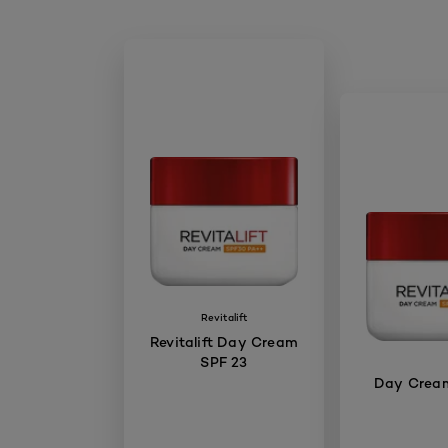
Revitalift
Revitalift Day Cream
SPF 23
Day Crea