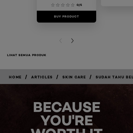
0/5
BUY PRODUCT
BUY PR
PREVIOUS CARD
NEXT CARD
LIHAT SEMUA PRODUK
/
/
/
HOME
ARTICLES
SKIN CARE
SUDAH TAHU BE
BECAUSE
YOU'RE