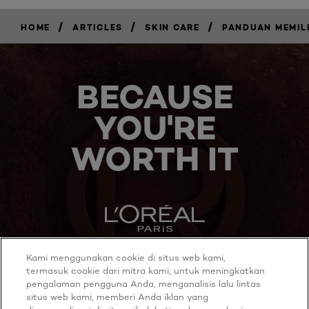
/
/
/
HOME
ARTICLES
SKIN CARE
PANDUAN MEMILI
BECAUSE
YOU'RE
WORTH IT
Kami menggunakan cookie di situs web kami,
MORE TO EXPLORE
termasuk cookie dari mitra kami, untuk meningkatkan
pengalaman pengguna Anda, menganalisis lalu lintas
situs web kami, memberi Anda iklan yang