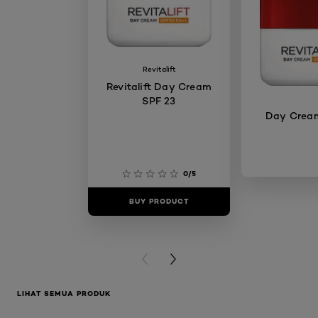
Revitalift
Revitalift Day Cream
SPF 23
Day Crea
0/5
BUY PRODUCT
BUY PR
PREVIOUS CARD
NEXT CARD
LIHAT SEMUA PRODUK