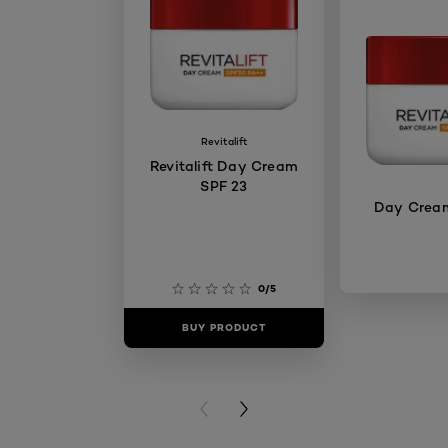
Revitalift
Revitalift Day Cream
SPF 23
Day Crea
0/5
BUY PRODUCT
BUY PR
PREVIOUS CARD
NEXT CARD