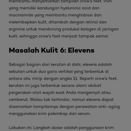
membantu menyamarkan tampilan
crow’s feet
. Pilih
yang memiliki kandungan
hyaluronic acid
dan
niacinamide
yang membantu menghidrasi dan
melembapkan kulit, ditambah dengan
retinol
dan
arginine
untuk mendorong produksi kolagen di jaringan
kulit, sehingga
crow’s feet
menjadi tampak samar.
Masalah Kulit
6: Elevens
Sebagai bagian dari kerutan di dahi,
elevens
adalah
sebutan untuk dua garis vertikal yang terbentuk di
antara alis, mirip dengan angka 11. Seperti
crow’s feet
,
kerutan ini juga terbentuk secara alami akibat
pergerakan otot wajah saat Anda mengernyit atau
cemberut. Walau tak terhindar, namun
elevens
dapat
disamarkan tampilannya dengan perawatan
anti-aging
menggunakan krim pelembap dan serum.
Lakukan ini:
Langkah dasar adalah penggunaan krim