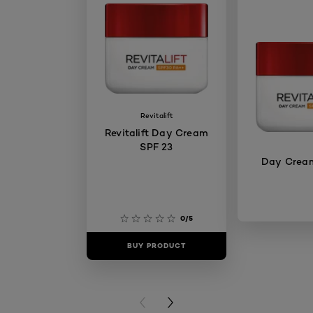
Revitalift
Revitalift Day Cream
SPF 23
Day Crea
0/5
BUY PRODUCT
BUY PR
PREVIOUS CARD
NEXT CARD