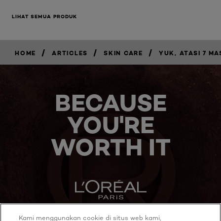
LIHAT SEMUA PRODUK
/
/
/
HOME
ARTICLES
SKIN CARE
YUK, ATASI 7 M
BECAUSE
YOU'RE
WORTH IT
Kami menggunakan cookie di situs web kami,