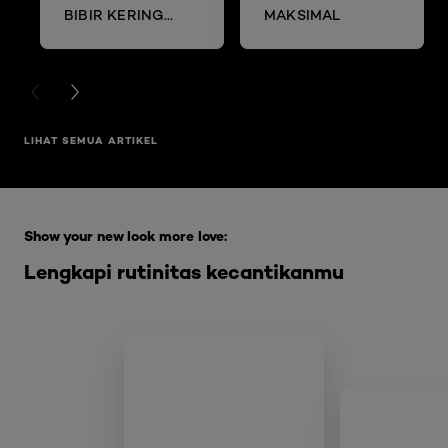
BIBIR KERING
MAKSIMAL
DAN MENGELUPAS
PREVIOUS CARD
NEXT CARD
LIHAT SEMUA ARTIKEL
Skip the slider: Full Range Skin Care
Show your new look more love:
Lengkapi rutinitas kecantikanmu