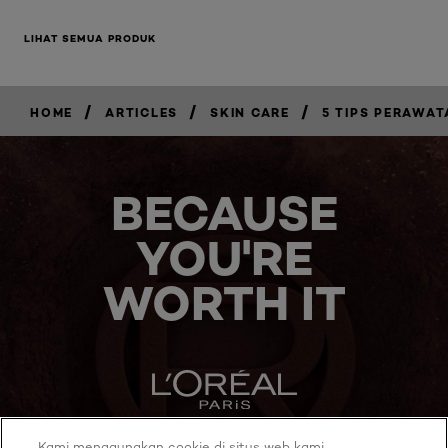
LIHAT SEMUA PRODUK
/
/
/
HOME
ARTICLES
SKIN CARE
5 TIPS PERAWA
BECAUSE
YOU'RE
WORTH IT
Kami menggunakan cookie di situs web kami,