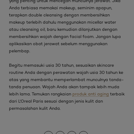
yang penting untuk mencegah munculnya jerawat. Jika
Anda terbiasa memakai
makeup
, seminim apapun,
terapkan
double cleansing
dengan membersihkan
makeup
terlebih dahulu menggunakan
micellar water
atau
cleansing oil
, baru kemudian dilanjutkan dengan
membersihkan wajah dengan
facial foam
. Jangan lupa
aplikasikan obat jerawat sebelum menggunakan
pelembap.
Begitu memasuki usia 30 tahun, sesuaikan
skincare
routine
Anda dengan
p
erawatan wajah usia 30 tahun ke
atas
yang membantu memperlambat munculnya tanda-
tanda penuaan. Wajah Anda akan tampak lebih muda
lebih lama.
Temukan rangkaian
produk anti aging
terbaik
dari L'Oreal Paris sesuai dengan jenis kulit dan
permasalahan kulit Anda.