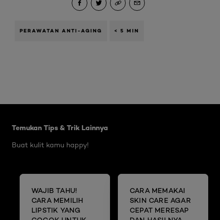
PERAWATAN ANTI-AGING
< 5 MIN
Skip the slider: Body Care Articles
Temukan Tips & Trik Lainnya
Buat kulit kamu happy!
WAJIB TAHU!
CARA MEMAKAI
CARA MEMILIH
SKIN CARE AGAR
LIPSTIK YANG
CEPAT MERESAP
COCOK UNTUK
DAN HASILNYA