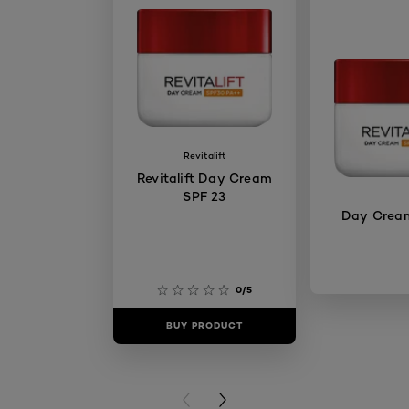
Revitalift
Revitalift Day Cream
SPF 23
Day Crea
0/5
BUY PRODUCT
BUY PR
PREVIOUS CARD
NEXT CARD