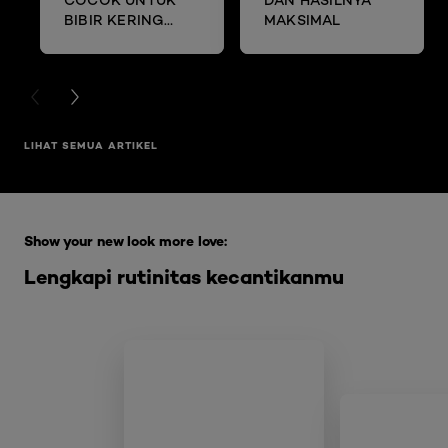
BIBIR KERING
MAKSIMAL
DAN MENGELUPAS
PREVIOUS CARD
NEXT CARD
LIHAT SEMUA ARTIKEL
Skip the slider: Full Range Skin Care
Show your new look more love:
Lengkapi rutinitas kecantikanmu