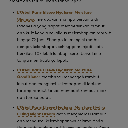
lembut dan terurai indah tanpa lepek.
L'Oréal Paris Elseve Hyaluron Moisture
Shampoo
merupakan shampo pertama di
Indonesia yang dapat membersihkan rambut
dan kulit kepala sekaligus melembapkan rambut
hingga 72 jam. Shampo ini mengisi rambut
dengan kelembapan sehingga menjadi lebih
berkilau, 10x lebih lembap, serta bervolume
tanpa membuatnya lepek.
L'Oréal Paris Elseve Hyaluron Moisture
Conditioner
membantu mencegah rambut
kusut dan mengunci kelembapan di lapisan
batang rambut tanpa membuat rambut lepek
dan terasa berat.
L'Oréal Paris Elseve Hyaluron Moisture Hydra
Filling Night Cream
akan menghidrasi rambut
dan mengunci kelembapannya selama Anda
tidur pada malam hari. Keesokan harinya, Anda