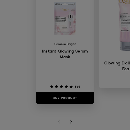
Glycolic Bright
Instant Glowing Serum
Mask
Glowing Dail
Fo
5/5
BUY PRODUCT
BUY PR
PREVIOUS CARD
NEXT CARD