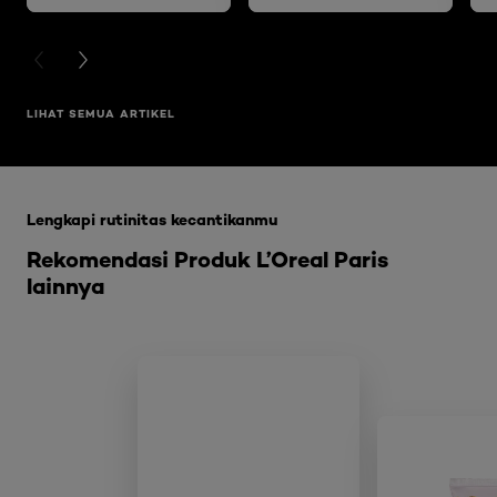
SHEET MASK
PREVIOUS CARD
NEXT CARD
LIHAT SEMUA ARTIKEL
Skip the slider: Glycolic Bright Range
Lengkapi rutinitas kecantikanmu
Rekomendasi Produk L’Oreal Paris
lainnya