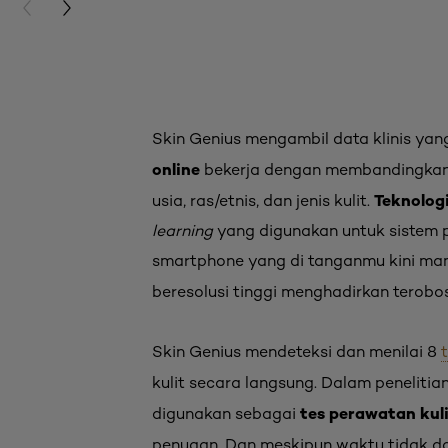
PREVIOUS CARD
NEXT CARD
Skin Genius mengambil data klinis yang
online
bekerja dengan membandingkan s
Teknolog
usia, ras/etnis, dan jenis kulit.
learning
yang digunakan untuk sistem p
smartphone yang di tanganmu kini mam
beresolusi tinggi menghadirkan terob
Skin Genius mendeteksi dan menilai 8
kulit secara langsung. Dalam penelitia
tes perawatan kul
digunakan sebagai
penuaan. Dan meskipun waktu tidak d