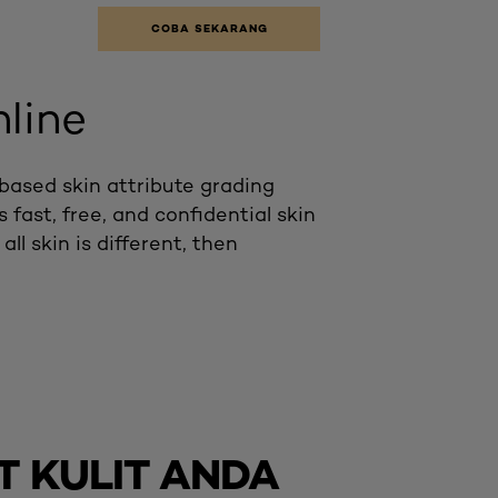
COBA SEKARANG
nline
e-based skin attribute grading
 fast, free, and confidential skin
ll skin is different, then
T KULIT ANDA