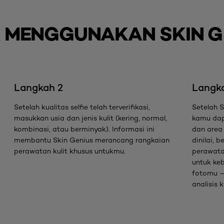
 MENGGUNAKAN SKIN G
Langkah 2
Langk
Setelah kualitas selfie telah terverifikasi,
Setelah S
.
masukkan usia dan jenis kulit (kering, normal,
kamu dap
kombinasi, atau berminyak). Informasi ini
dan area 
membantu Skin Genius merancang rangkaian
dinilai,
perawatan kulit khusus untukmu.
perawatan
untuk ke
fotomu —
analisis k