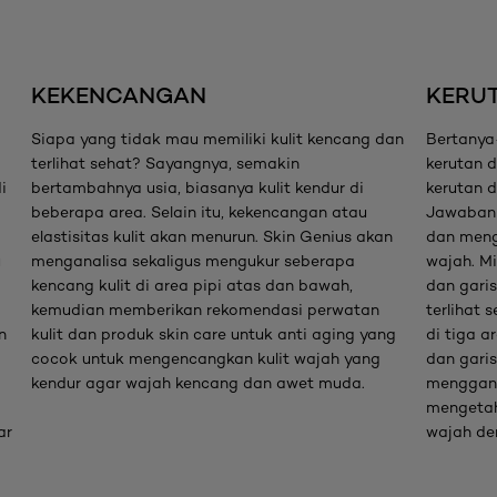
KEKENCANGAN
KERU
Siapa yang tidak mau memiliki kulit kencang dan
Bertanya
terlihat sehat? Sayangnya, semakin
kerutan 
i
bertambahnya usia, biasanya kulit kendur di
kerutan d
beberapa area. Selain itu, kekencangan atau
Jawaban 
elastisitas kulit akan menurun. Skin Genius akan
dan meng
u
menganalisa sekaligus mengukur seberapa
wajah. Mi
kencang kulit di area pipi atas dan bawah,
dan gari
kemudian memberikan rekomendasi perwatan
terlihat 
n
kulit dan produk skin care untuk anti aging yang
di tiga a
cocok untuk mengencangkan kulit wajah yang
dan garis
kendur agar wajah kencang dan awet muda.
menggan
mengetahu
ar
wajah de