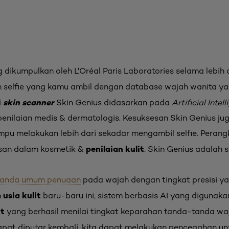
 dikumpulkan oleh L'Oréal Paris Laboratories selama lebih 
elfie yang kamu ambil dengan database wajah wanita yang d
i
skin scanner
Skin Genius didasarkan pada
Artificial Intel
enilaian medis & dermatologis. Kesuksesan Skin Genius ju
pu melakukan lebih dari sekadar mengambil selfie. Peran
penilaian kulit
osan dalam kosmetik &
. Skin Genius adalah 
tanda umum penuaan
pada wajah dengan tingkat presisi y
usia kulit
n
baru-baru ini, sistem berbasis AI yang digunakan
it
yang berhasil menilai tingkat keparahan tanda-tanda waj
apat diputar kembali, kita dapat melakukan pencegahan u