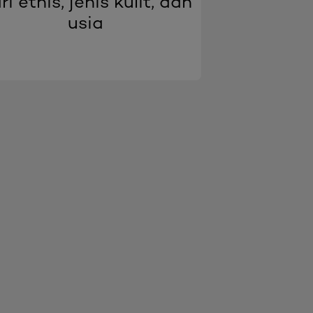
ri etnis, jenis kulit, dan
usia