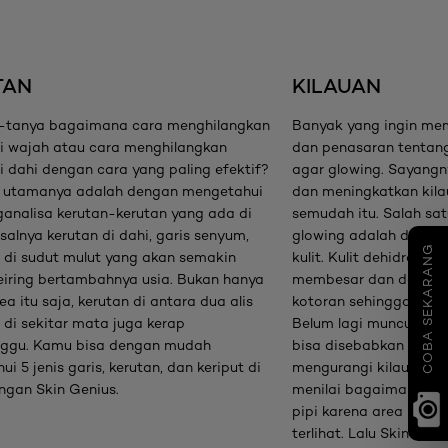
TAN
KILAUAN
-tanya bagaimana cara menghilangkan
Banyak yang ingin memi
di wajah atau cara menghilangkan
dan penasaran tentan
i dahi dengan cara yang paling efektif?
agar glowing. Sayang
utamanya adalah dengan mengetahui
dan meningkatkan kilau
analisa kerutan-kerutan yang ada di
semudah itu. Salah s
salnya kerutan di dahi, garis senyum,
glowing adalah denga
COBA SEKARANG
s di sudut mulut yang akan semakin
kulit. Kulit dehidrasi
seiring bertambahnya usia. Bukan hanya
membesar dan dapat 
rea itu saja, kerutan di antara dua alis
kotoran sehingga memb
 di sekitar mata juga kerap
Belum lagi munculnya b
ggu. Kamu bisa dengan mudah
bisa disebabkan oleh 
i 5 jenis garis, kerutan, dan keriput di
mengurangi kilauan kul
ngan Skin Genius.
menilai bagaimana cah
pipi karena area ini me
terlihat. Lalu Skin Ge