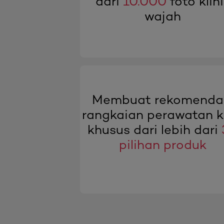
dari
10.000
foto klin
wajah
Membuat rekomenda
rangkaian perawatan ku
khusus dari lebih dari
pilihan produk