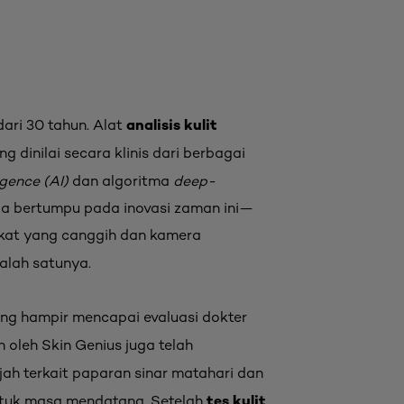
analisis
kulit
dari 30 tahun. Alat
inilai secara klinis dari berbagai
ligence (AI)
dan algoritma
deep-
ga bertumpu pada inovasi zaman ini—
gkat yang canggih dan kamera
salah satunya.
ang hampir mencapai evaluasi dokter
 oleh Skin Genius juga telah
ah terkait paparan sinar matahari dan
tes kulit
ntuk masa mendatang. Setelah