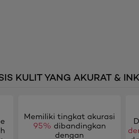
IS KULIT YANG AKURAT & INK
Memiliki tingkat akurasi
ie
D
95%
dibandingkan
ih
de
dengan