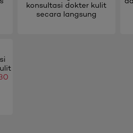
is
da
konsultasi dokter kulit
secara langsung
si
lit
30