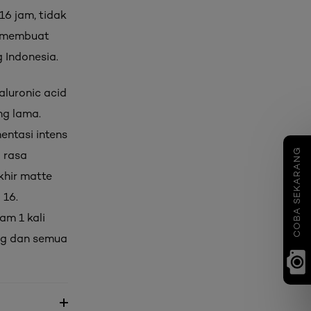
16 jam, tidak
k membuat
 Indonesia.
aluronic acid
ng lama.
entasi intens
COBA SEKARANG
 rasa
akhir matte
 16.
am 1 kali
ang dan semua