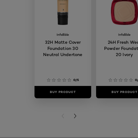
Infallible
Infallible
32H Matte Cover
24H Fresh We
Foundation 30
Powder Foundat
Neutral Undertone
20 Ivory
0/5
0
BUY PRODUCT
BUY PRODUCT
PREVIOUS CARD
NEXT CARD