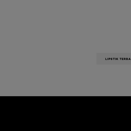
LIPSTIK TERB
Skip the slider: Body Care Articles