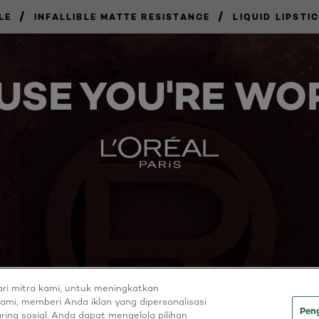
/
/
LE
INFALLIBLE MATTE RESISTANCE
LIQUID LIPSTI
USE YOU'RE WOR
ri mitra kami, untuk meningkatkan
ami, memberi Anda iklan yang dipersonalisasi
Pen
aring sosial. Anda dapat mengelola pilihan