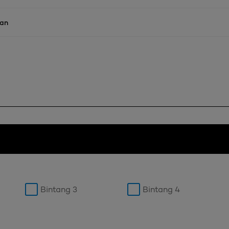
an
Bintang 3
Bintang 4