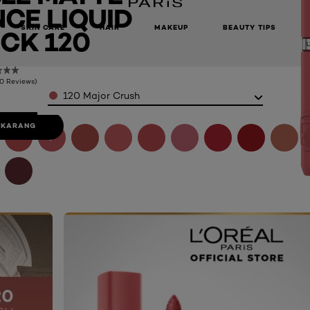
CE LIQUID
SKIN CARE
HAIR
MAKEUP
BEAUTY TIPS
ICK 120
(0 Reviews)
Color
120 Major Crush
SEKARANG