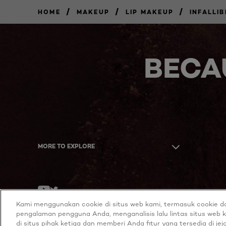
/
/
/
HOME
MAKEUP
LIP MAKEUP
INFALLIB
BELI
SEKARANG
BECA
MORE TO EXPLORE
Twitter
Youtube
Kami menggunakan cookie di situs web kami, termasuk cookie da
pengalaman pengguna Anda, menganalisis lalu lintas situs web k
di situs pihak ketiga dan memberi Anda fitur yang tersedia di jej