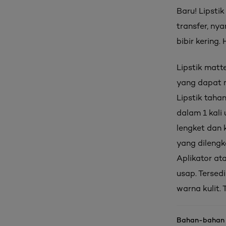
Baru! Lipsti
transfer, ny
bibir kering
Lipstik matt
yang dapat 
Lipstik taha
dalam 1 kali
lengket dan k
yang dilengk
Aplikator at
usap. Tersed
warna kulit. 
Bahan-bahan