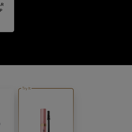
AR
P
Try It