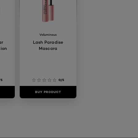
Voluminous
ar
Lash Paradise
ion
Mascara
/5
0/5
BUY PRODUCT