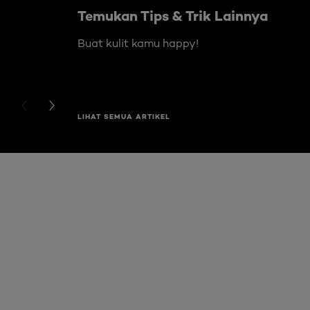
Temukan Tips & Trik Lainnya
Buat kulit kamu happy!
PREVIOUS CARD
NEXT CARD
LIHAT SEMUA ARTIKEL
Skip the slider: Related Products