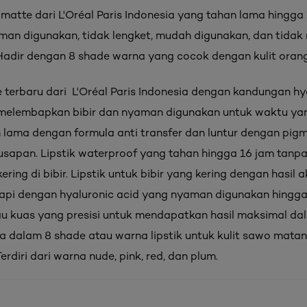
k matte dari L'Oréal Paris Indonesia yang tahan lama hingga 
aman digunakan, tidak lengket, mudah digunakan, dan tida
. Hadir dengan 8 shade warna yang cocok dengan kulit orang
e terbaru dari L'Oréal Paris Indonesia dengan kandungan hy
melembapkan bibir dan nyaman digunakan untuk waktu ya
n lama dengan formula anti transfer dan luntur dengan pigm
 usapan. Lipstik waterproof yang tahan hingga 16 jam tanpa
ering di bibir. Lipstik untuk bibir yang kering dengan hasil 
api dengan hyaluronic acid yang nyaman digunakan hingga
au kuas yang presisi untuk mendapatkan hasil maksimal dal
ia dalam 8 shade atau warna lipstik untuk kulit sawo mat
Terdiri dari warna nude, pink, red, dan plum.