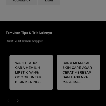
FOUNDATION
LIGHT
Skip the slider: Body Care Articles
Temukan Tips & Trik Lainnya
Buat kulit kamu happy!
WAJIB TAHU!
CARA MEMAKAI
CARA MEMILIH
SKIN CARE AGAR
LIPSTIK YANG
CEPAT MERESAP
COCOK UNTUK
DAN HASILNYA
BIBIR KERING
MAKSIMAL
DAN MENGELUPAS
PREVIOUS CARD
NEXT CARD