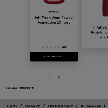
Infallible
24H Fresh Wear Powder
Foundation 20 Ivory
Infallibl
Resistanc
Lipstic
0/5
BUY PRODUCT
BUY PR
PREVIOUS CARD
NEXT CARD
SEE ALL PRODUCTS
/
/
/
/
HOME
MAKEUP
FACE MAKEUP
INFALLIBLE