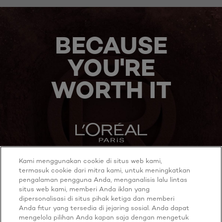
BELI
SEKARANG
BECAUSE
YOU'RE
WORTH IT
Kami menggunakan cookie di situs web kami,
MORE TO EXPLORE
termasuk cookie dari mitra kami, untuk meningkatkan
pengalaman pengguna Anda, menganalisis lalu lintas
situs web kami, memberi Anda iklan yang
dipersonalisasi di situs pihak ketiga dan memberi
Anda fitur yang tersedia di jejaring sosial. Anda dapat
Twitter
Youtube
mengelola pilihan Anda kapan saja dengan mengetuk