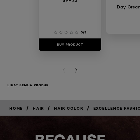
SPF 23
Day Crea
0/5
BUY PRODUCT
BUY PR
PREVIOUS CARD
NEXT CARD
LIHAT SEMUA PRODUK
/
/
/
HOME
HAIR
HAIR COLOR
EXCELLENCE FASHI
BELI
SEKARANG
BECAUSE