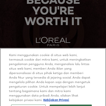
YOU'RE
WORTH IT
Kami menggunakan cookie di situs web kami,
MORE TO EXPLORE
termasuk cookie dari mitra kami, untuk meningkatkan
pengalaman pengguna Anda, menganalisis lalu lintas
situs web kami, memberi Anda iklan yang
dipersonalisasi di situs pihak ketiga dan memberi
Anda fitur yang tersedia di jejaring sosial. Anda dapat
Twitter
Youtube
mengelola pilihan Anda kapan saja dengan mengetuk
pengaturan cookie. Untuk mempelajari lebih lanjut
tentang bagaimana kami dan mitra kami
Cookie policy
menggunakan data pribadi Anda, silakan lihat
Privacy policy
kebijakan privasi kami.
Kebijakan Privasi
Terms & Conditions