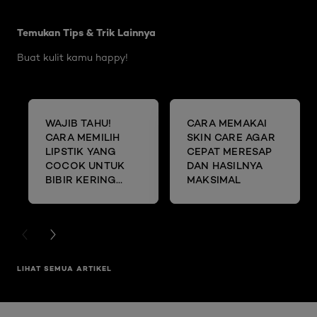
Skip the slider: Body Care Articles
Temukan Tips & Trik Lainnya
Buat kulit kamu happy!
WAJIB TAHU!
CARA MEMAKAI
CARA MEMILIH
SKIN CARE AGAR
LIPSTIK YANG
CEPAT MERESAP
COCOK UNTUK
DAN HASILNYA
BIBIR KERING
MAKSIMAL
DAN MENGELUPAS
PREVIOUS CARD
NEXT CARD
LIHAT SEMUA ARTIKEL
Skip the slider: Full Range Skin Care