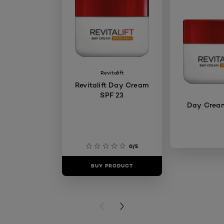
Revitalift
Revitalift Day Cream
SPF 23
Day Crea
0/5
BUY PRODUCT
BUY PR
PREVIOUS CARD
NEXT CARD