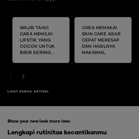
WAJIB TAHU!
CARA MEMAKAI
CARA MEMILIH
SKIN CARE AGAR
LIPSTIK YANG
CEPAT MERESAP
COCOK UNTUK
DAN HASILNYA
BIBIR KERING
MAKSIMAL
DAN MENGELUPAS
PREVIOUS CARD
NEXT CARD
LIHAT SEMUA ARTIKEL
Skip the slider: Full Range Skin Care
Show your new look more love:
Lengkapi rutinitas kecantikanmu