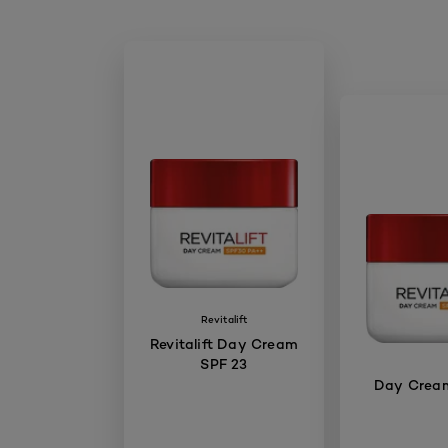
Revitalift
Revitalift Day Cream
SPF 23
Day Crea