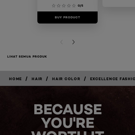
0/5
BUY PRODUCT
BUY PR
PREVIOUS CARD
NEXT CARD
LIHAT SEMUA PRODUK
/
/
/
HOME
HAIR
HAIR COLOR
EXCELLENCE FASHI
BELI
SEKARANG
BECAUSE
YOU'RE