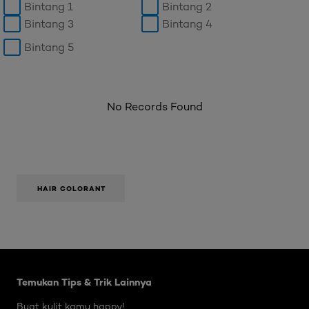
Bintang 1
Bintang 2
Bintang 3
Bintang 4
Bintang 5
No Records Found
HAIR COLORANT
Skip the slider: Body Care Articles
Temukan Tips & Trik Lainnya
Buat kulit kamu happy!