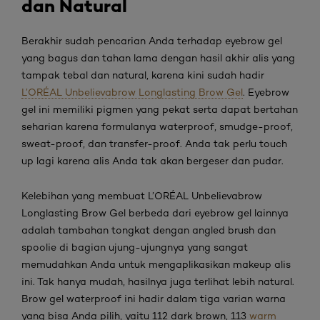
dan Natural
Berakhir sudah pencarian Anda terhadap eyebrow gel
yang bagus dan tahan lama dengan hasil akhir alis yang
tampak tebal dan natural, karena kini sudah hadir
L’ORÉAL Unbelievabrow Longlasting Brow Gel
.
Eyebrow
gel
ini memiliki pigmen yang pekat serta dapat bertahan
seharian karena formulanya
waterproof
,
smudge-proof
,
sweat-proof
, dan
transfer-proof
. Anda tak perlu
touch
up
lagi karena alis Anda tak akan bergeser dan pudar.
Kelebihan yang membuat
L’ORÉAL Unbelievabrow
Longlasting Brow Gel
berbeda dari eyebrow gel
lainnya
adalah tambahan tongkat dengan
angled brush
dan
spoolie
di bagian ujung-ujungnya yang sangat
memudahkan Anda untuk mengaplikasikan
makeup
alis
ini. Tak hanya mudah, hasilnya juga terlihat lebih natural.
Brow gel waterproof
ini hadir dalam tiga varian warna
yang bisa Anda pilih, yaitu 112
dark brown
, 113
warm