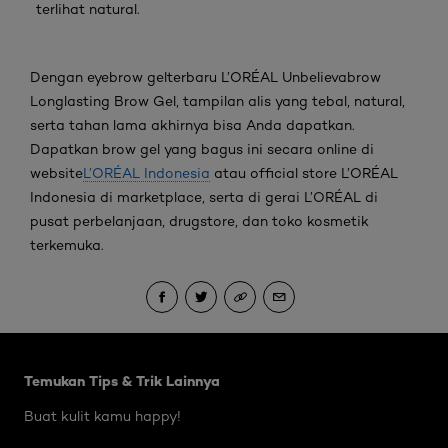
terlihat natural.
Dengan eyebrow gel
terbaru
L’ORÉAL Unbelievabrow
Longlasting Brow Gel
, tampilan alis yang tebal, natural,
serta tahan lama akhirnya bisa Anda dapatkan.
Dapatkan brow gel
yang bagus ini secara
online
di
website
L’ORÉAL Indonesia
atau
official store
L’ORÉAL
Indonesia di
marketplace
, serta di gerai L’ORÉAL di
pusat perbelanjaan,
drugstore
, dan toko kosmetik
terkemuka.
Skip the slider: Body Care Articles
Temukan Tips & Trik Lainnya
Buat kulit kamu happy!