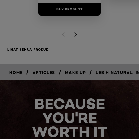
BUY PRODUCT
BUY PR
PREVIOUS CARD
NEXT CARD
LIHAT SEMUA PRODUK
/
/
/
HOME
ARTICLES
MAKE UP
LEBIH NATURAL, 
BECAUSE
YOU'RE
WORTH IT