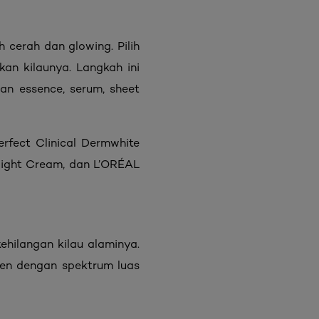
 cerah dan glowing. Pilih
n kilaunya. Langkah ini
an essence, serum, sheet
rfect Clinical Dermwhite
Night Cream, dan L’ORÉAL
hilangan kilau alaminya.
reen dengan spektrum luas