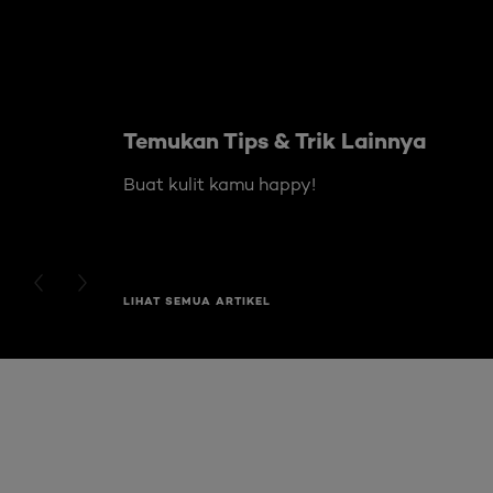
Skip the slider: Body Care Articles
Temukan Tips & Trik Lainnya
Buat kulit kamu happy!
PREVIOUS CARD
NEXT CARD
LIHAT SEMUA ARTIKEL
Skip the slider: Full Range Skin Care