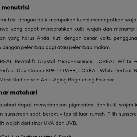
 menutrisi
rnutrisi dengan baik merupakan kunci mendapatkan wajah
ya yang dapat mencerahkan kulit wajah dan menampilka
an yang harus Anda ikuti dengan benar, yaitu pengguna
tup dengan pelembap pagi atau pelembap malam.
RÉAL Revitalift Crystal Micro-Essence, L’ORÉAL White Pe
Perfect Day Cream SPF 17 PA++, L’ORÉAL White Perfect 
e Mask Radiance + Anti-Aging Brightening Essence.
inar matahari
atahari dapat menyebabkan pigmentasi dan kulit wajah ke
an sunscreen saat beraktivitas di luar rumah. Pilih sunsc
lit wajah dari sinar UVA dan UVB.