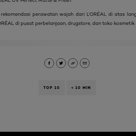
RÉAL UV Perfect Matte & Fresh
rekomendasi perawatan wajah dari L’ORÉAL di atas lan
’ORÉAL di pusat perbelanjaan, drugstore, dan toko kosmetik
TOP 10
< 10 MIN