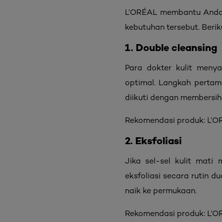
L’ORÉAL membantu Anda 
kebutuhan tersebut. Ber
1. Double cleansing
Para dokter kulit meny
optimal. Langkah perta
diikuti dengan membersih
Rekomendasi produk:
L’OR
2. Eksfoliasi
Jika sel-sel kulit mat
eksfoliasi secara rutin d
naik ke permukaan.
Rekomendasi produk:
L’O