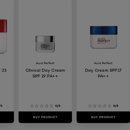
Aura Perfect
Aura Perfect
 23
Clinical Day Cream
Day Cream SPF17
SPF 19 PA++
PA++
/5
0/5
0/5
BUY PRODUCT
BUY PRODUCT