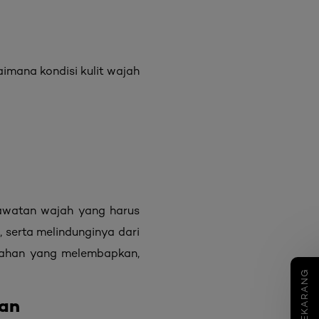
imana kondisi kulit wajah
rawatan wajah yang harus
, serta melindunginya dari
bahan yang melembapkan,
COBA SEKARANG
an