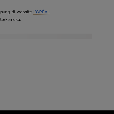
gsung di website
L’ORÉAL
 terkemuka.