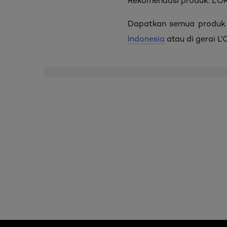
Rekomendasi produk:
L’O
Dapatkan semua produk 
Indonesia
atau di gerai L