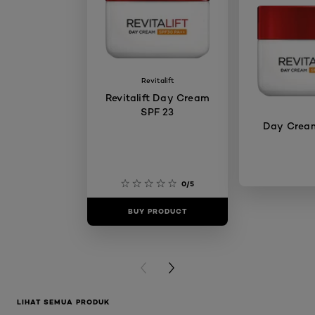
Revitalift
Revitalift Day Cream
SPF 23
Day Crea
0/5
BUY PRODUCT
BUY PR
PREVIOUS CARD
NEXT CARD
LIHAT SEMUA PRODUK