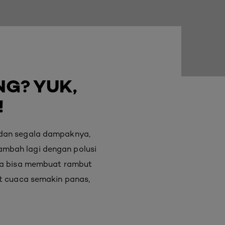
NG? YUK,
!
 dan segala dampaknya,
ambah lagi dengan polusi
uga bisa membuat rambut
at cuaca semakin panas,