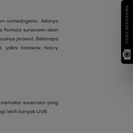
COBA SEKARANG
 non-comedogenic. Adanya
a formula sunscreen akan
nculnya jerawat. Beberapa
t, yakni beeswax heavy
lu memakai sunscreen yang
ngi lebih banyak UVB.