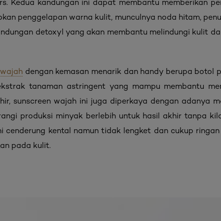
ters. Kedua kandungan ini dapat membantu memberikan per
n penggelapan warna kulit, munculnya noda hitam, penuaa
andungan detoxyl yang akan membantu melindungi kulit dari
 wajah
dengan kemasan menarik dan handy berupa botol pi
 ekstrak tanaman astringent yang mampu membantu men
akhir, sunscreen wajah ini juga diperkaya dengan adanya m
i produksi minyak berlebih untuk hasil akhir tanpa kila
 ini cenderung kental namun tidak lengket dan cukup ringa
an pada kulit.