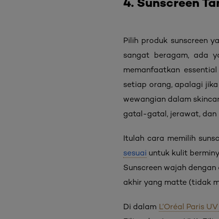
4. Sunscreen T
Pilih produk sunscreen 
sangat beragam, ada y
memanfaatkan essential
setiap orang, apalagi jik
wewangian dalam skincar
gatal-gatal, jerawat, dan i
Itulah cara memilih suns
sesuai
untuk kulit bermin
Sunscreen wajah dengan o
akhir yang matte (tidak m
Di dalam
L’Oréal Paris U