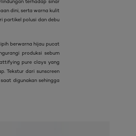
lindungan terhadap sinar
n dini, serta warna kulit
 partikel polusi dan debu
pih berwarna hijau pucat
gurangi produksi sebum
attifying pure clays yang
p. Tekstur dari sunscreen
n saat digunakan sehingga