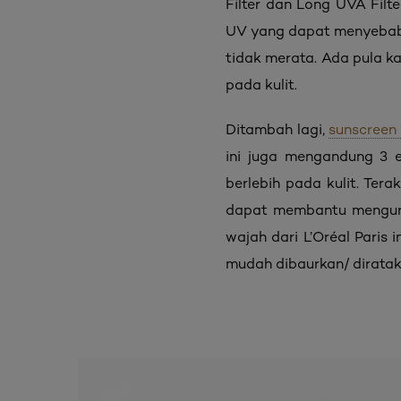
Filter dan Long UVA Fil
UV yang dapat menyebabka
tidak merata. Ada pula k
pada kulit.
Ditambah lagi,
sunscreen
ini juga mengandung 3
berlebih pada kulit. Ter
dapat membantu mengurang
wajah dari L’Oréal Paris
mudah dibaurkan/ diratak