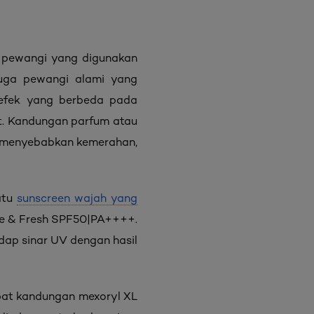
s pewangi yang digunakan
uga pewangi alami yang
 efek yang berbeda pada
wat. Kandungan parfum atau
o menyebabkan kemerahan,
atu
sunscreen wajah yang
tte & Fresh SPF50|PA++++.
dap sinar UV dengan hasil
at kandungan mexoryl XL