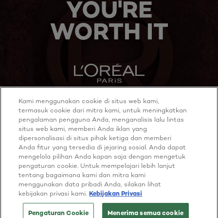
YOU'RE
WORTH IT
Kami menggunakan cookie di situs web kami,
MORE TO EXPLORE
termasuk cookie dari mitra kami, untuk meningkatkan
pengalaman pengguna Anda, menganalisis lalu lintas
situs web kami, memberi Anda iklan yang
dipersonalisasi di situs pihak ketiga dan memberi
Anda fitur yang tersedia di jejaring sosial. Anda dapat
Twitter
Youtube
mengelola pilihan Anda kapan saja dengan mengetuk
pengaturan cookie. Untuk mempelajari lebih lanjut
tentang bagaimana kami dan mitra kami
Cookie policy
menggunakan data pribadi Anda, silakan lihat
Privacy policy
kebijakan privasi kami.
Kebijakan Privasi
Terms & Conditions
Consumer ratings and reviews terms of conditions
Pengaturan Cookie
Menerima semua cookie
@ 2026 L'Oréal Paris