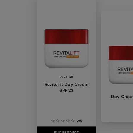
Revitalift
Revitalift Day Cream
SPF 23
Day Crea
0/5
BUY PRODUCT