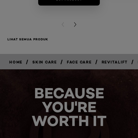
BUY PR
PREVIOUS CARD
NEXT CARD
LIHAT SEMUA PRODUK
/
/
/
/
HOME
SKIN CARE
FACE CARE
REVITALIFT
BELI
SEKARANG
BECAUSE
YOU'RE
WORTH IT