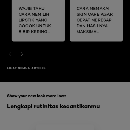
WAJIB TAHU!
CARA MEMAKAI
CARA MEMILIH
SKIN CARE AGAR
LIPSTIK YANG
CEPAT MERESAP
COCOK UNTUK
DAN HASILNYA
BIBIR KERING
MAKSIMAL
DAN MENGELUPAS
PREVIOUS CARD
NEXT CARD
LIHAT SEMUA ARTIKEL
Skip the slider: Full Range Skin Care
Show your new look more love:
Lengkapi rutinitas kecantikanmu