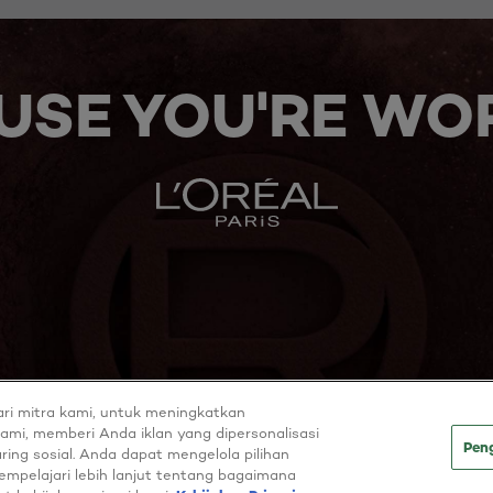
USE YOU'RE WOR
ri mitra kami, untuk meningkatkan
ami, memberi Anda iklan yang dipersonalisasi
Pen
aring sosial. Anda dapat mengelola pilihan
pelajari lebih lanjut tentang bagaimana
Cookie policy
Privacy policy
Terms & Condit