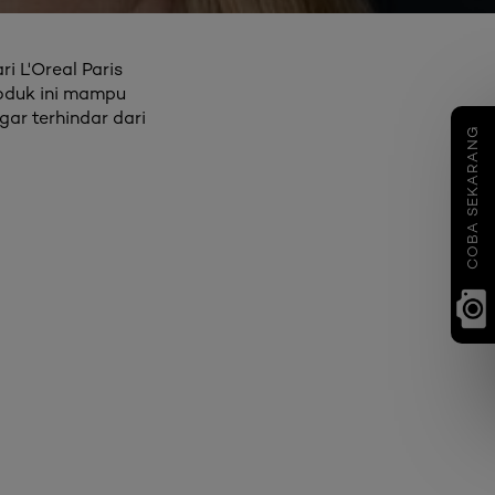
i L'Oreal Paris
roduk ini mampu
r terhindar dari
COBA SEKARANG