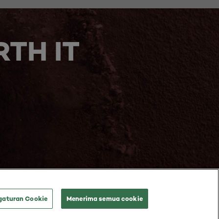
TH IT
gaturan Cookie
Menerima semua cookie
ions
Consumer ratings and reviews terms of conditions
@ 2026 L'Oréal Paris