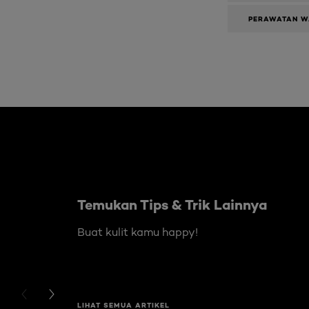
PERAWATAN W
Skip the slider: Body Care Articles
Temukan Tips & Trik Lainnya
Buat kulit kamu happy!
PREVIOUS CARD
NEXT CARD
LIHAT SEMUA ARTIKEL