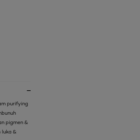
am purifying
mbunuh
kan pigmen &
 luka &