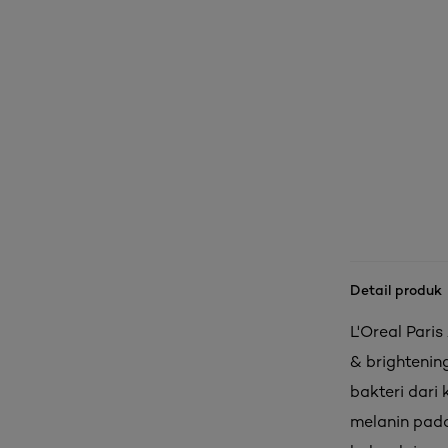
Detail produk
L'Oreal Pari
& brighteni
bakteri dari
melanin pada