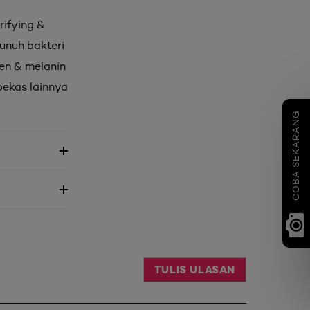
rifying &
nuh bakteri
en & melanin
bekas lainnya
COBA SEKARANG
TULIS ULASAN