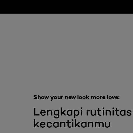
Skip the slider: Full Range Skin Care
Show your new look more love:
Lengkapi rutinitas
kecantikanmu