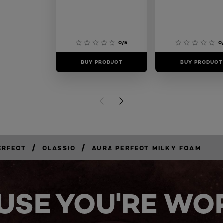
0/5
0
BUY PRODUCT
BUY PRODUCT
PREVIOUS CARD
NEXT CARD
/
/
ERFECT
CLASSIC
AURA PERFECT MILKY FOAM
USE YOU'RE WOR