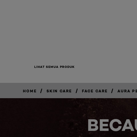
LIHAT SEMUA PRODUK
/
/
/
HOME
SKIN CARE
FACE CARE
AURA P
BELI
SEKARANG
BECA