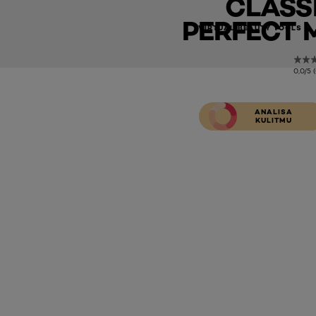
CLASS
PERFECT 
VIRTUAL BEAUTY TOOLS
0,0/5 
ANALISA
KULITMU