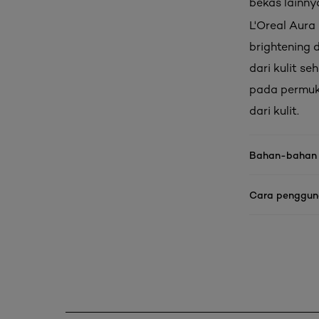
bekas lainnya
L'Oreal Aura
brightening
dari kulit s
pada permuka
dari kulit.
Bahan-bahan
Cara penggu