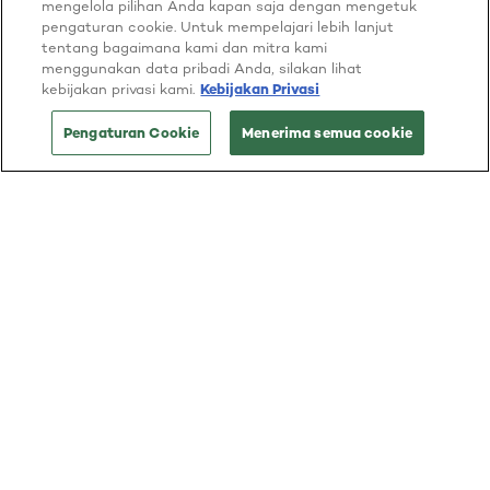
mengelola pilihan Anda kapan saja dengan mengetuk
Cannes dengan 30 seniman kecantikan internasional
pengaturan cookie. Untuk mempelajari lebih lanjut
tentang bagaimana kami dan mitra kami
yang dipimpin oleh Pakar Global merek Val Garland dan
menggunakan data pribadi Anda, silakan lihat
Stephane Lancien, untuk menunjukkan inovasi dalam
kebijakan privasi kami.
Kebijakan Privasi
bidang kecantikan, keahlian, dan arah tren baru di
pentas internasional ini.
Pengaturan Cookie
Menerima semua cookie
L'ORÉAL PARIS, MITRA DUNIA PERFILMAN
SEJAK 1997
The official trailer